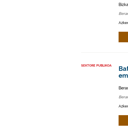
Bizk
Bera
Azken
SEKTORE PUBLIKOA
Ba
em
Bera
Bera
Azken