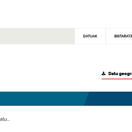
DATUAK
BISTARAT
Datu geogr