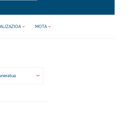
ALIZAZIOA
MOTA
uneratua