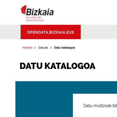
Bizkaiko Foru
OPENDATA.BIZKAIA.EUS
Aldundia
.
Diputacion
Foral de Bizkaia
Hasiera
Datuak
Datu katalogoa
DATU KATALOGOA