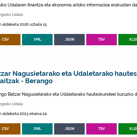
aiko Udalaren finantza eta ekonomia arloko informazioa erakusten da
ngoko Udala
 aldaketa 2026 uztaila 15
CSV
XML
JSON
TSV
XLS
tzar Nagusietarako eta Udaletarako haute
aitzak - Berango
ngo Batzar Nagusietarako eta Udaletarako hauteskundeei buruzko da
ngoko Udala
 aldaketa 2023 ekaina 24
CSV
XML
JSON
TSV
XLS