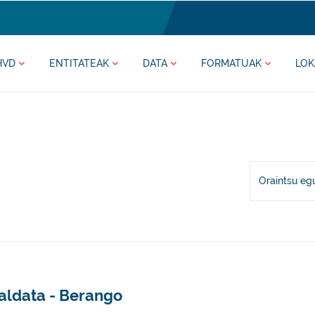
HVD
ENTITATEAK
DATA
FORMATUAK
LOK
Oraintsu eg
aldata - Berango