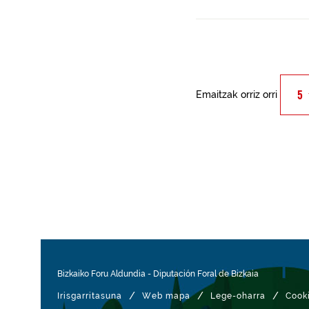
Emaitzak orriz orri
Bizkaiko Foru Aldundia
-
Diputación Foral de Bizkaia
/
/
/
Irisgarritasuna
Web mapa
Lege-oharra
Cook