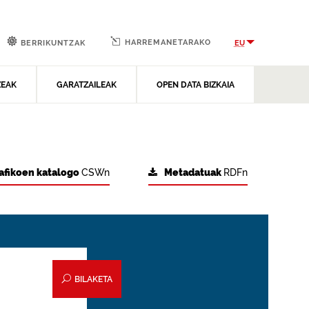
HARREMANETARAKO
EU
BERRIKUNTZAK
ZEAK
GARATZAILEAK
OPEN DATA BIZKAIA
afikoen katalogo
CSWn
Metadatuak
RDFn
BILAKETA