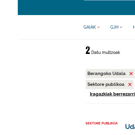
GAIAK
GJH
2
Datu multzoak
Berangoko Udala
Sektore publikoa
Iragazkiak berrezarri
SEKTORE PUBLIKOA
Ud