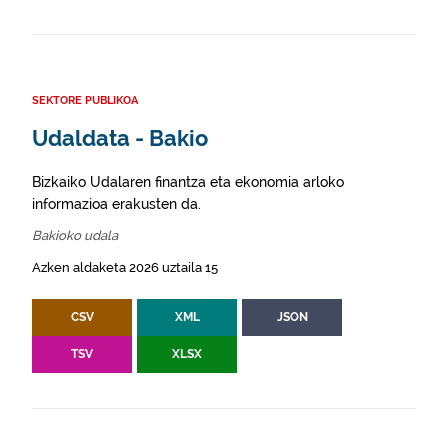
SEKTORE PUBLIKOA
Udaldata - Bakio
Bizkaiko Udalaren finantza eta ekonomia arloko
informazioa erakusten da.
Bakioko udala
Azken aldaketa 2026 uztaila 15
CSV
XML
JSON
TSV
XLSX