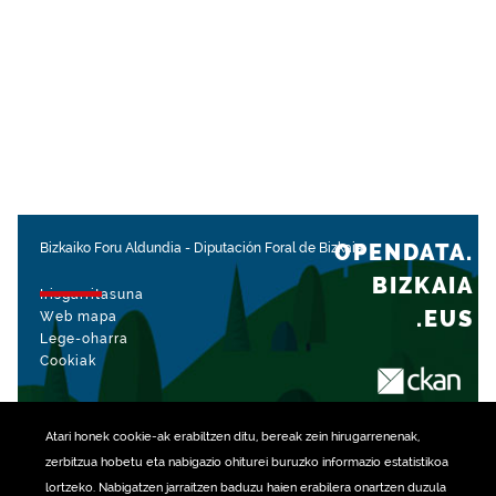
OPENDATA.
Bizkaiko Foru Aldundia
-
Diputación Foral de Bizkaia
BIZKAIA
Irisgarritasuna
.EUS
Web mapa
Lege-oharra
Cookiak
rekin kudeatua
Atari honek
cookie
-ak erabiltzen ditu, bereak zein hirugarrenenak,
zerbitzua hobetu eta nabigazio ohiturei buruzko informazio estatistikoa
lortzeko. Nabigatzen jarraitzen baduzu haien erabilera onartzen duzula