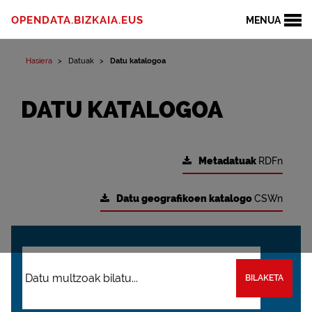
OPENDATA.BIZKAIA.EUS
MENUA
Hasiera
Datuak
Datu katalogoa
DATU KATALOGOA
Metadatuak
RDFn
Datu geografikoen katalogo
CSWn
BILAKETA