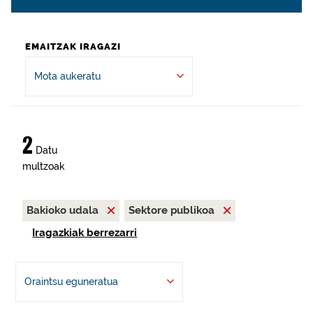
EMAITZAK IRAGAZI
Mota aukeratu
2
Datu
multzoak
Bakioko udala
Sektore publikoa
Iragazkiak berrezarri
Oraintsu eguneratua