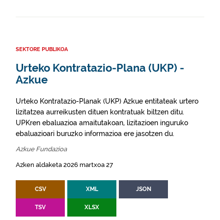
SEKTORE PUBLIKOA
Urteko Kontratazio-Plana (UKP) -
Azkue
Urteko Kontratazio-Planak (UKP) Azkue entitateak urtero
lizitatzea aurreikusten dituen kontratuak biltzen ditu.
UPKren ebaluazioa amaitutakoan, lizitazioen inguruko
ebaluazioari buruzko informazioa ere jasotzen du.
Azkue Fundazioa
Azken aldaketa 2026 martxoa 27
CSV
XML
JSON
TSV
XLSX