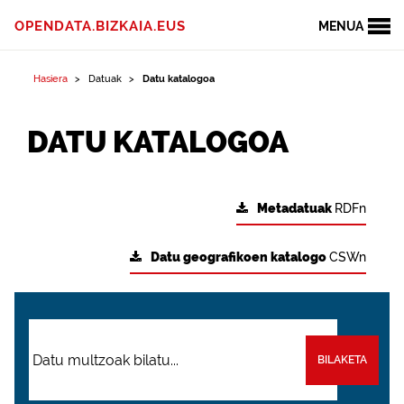
OPENDATA.BIZKAIA.EUS
MENUA
Hasiera
Datuak
Datu katalogoa
DATU KATALOGOA
Metadatuak
RDFn
Datu geografikoen katalogo
CSWn
BILAKETA