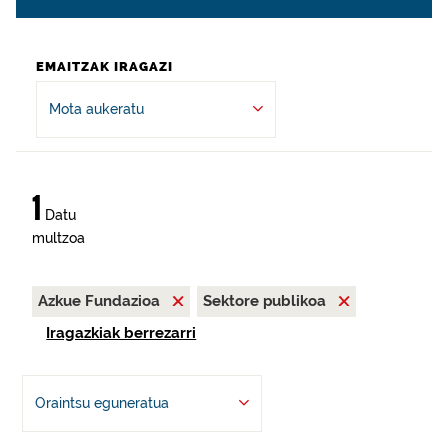
EMAITZAK IRAGAZI
Mota aukeratu
1
Datu
multzoa
Azkue Fundazioa
Sektore publikoa
Iragazkiak berrezarri
Oraintsu eguneratua