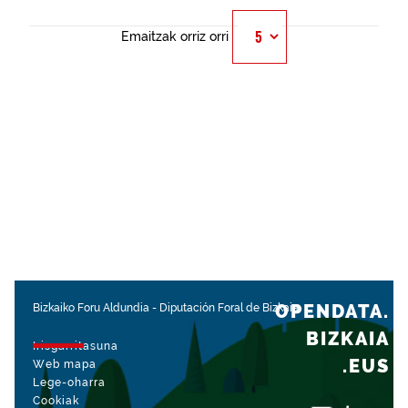
Emaitzak orriz orri
OPENDATA.
Bizkaiko Foru Aldundia
-
Diputación Foral de Bizkaia
BIZKAIA
Irisgarritasuna
.EUS
Web mapa
Lege-oharra
Cookiak