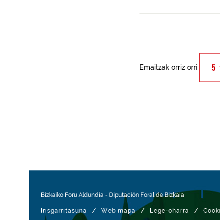
Emaitzak orriz orri
Bizkaiko Foru Aldundia
-
Diputación Foral de Bizkaia
/
/
/
Irisgarritasuna
Web mapa
Lege-oharra
Cook