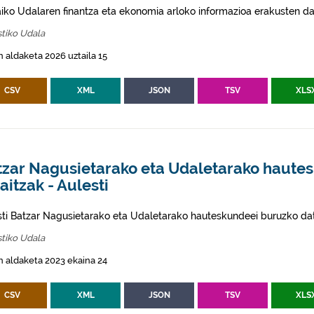
aiko Udalaren finantza eta ekonomia arloko informazioa erakusten da
tiko Udala
 aldaketa 2026 uztaila 15
CSV
XML
JSON
TSV
XLS
tzar Nagusietarako eta Udaletarako haute
itzak - Aulesti
sti Batzar Nagusietarako eta Udaletarako hauteskundeei buruzko dat
tiko Udala
 aldaketa 2023 ekaina 24
CSV
XML
JSON
TSV
XLS