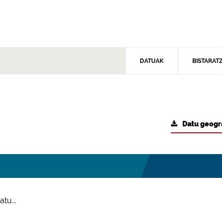
DATUAK
BISTARAT
Datu geogr