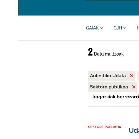
GAIAK
GJH
2
Datu multzoak
Aulestiko Udala
Sektore publikoa
Iragazkiak berrezarri
SEKTORE PUBLIKOA
Uda