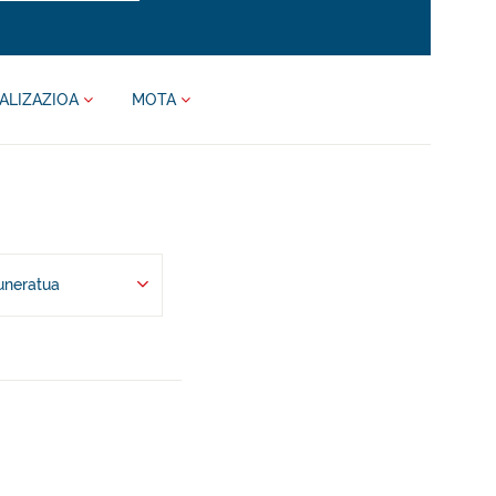
ALIZAZIOA
MOTA
uneratua