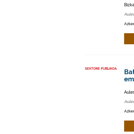
Bizk
Aules
Azken
SEKTORE PUBLIKOA
Ba
ema
Aule
Aules
Azken