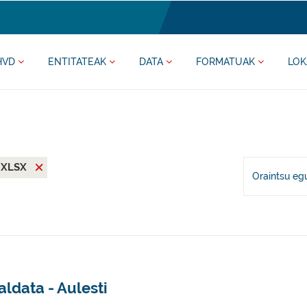
HVD
ENTITATEAK
DATA
FORMATUAK
LOK
XLSX
Oraintsu eg
ldata - Aulesti