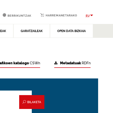
HARREMANETARAKO
EU
BERRIKUNTZAK
ZEAK
GARATZAILEAK
OPEN DATA BIZKAIA
afikoen katalogo
CSWn
Metadatuak
RDFn
BILAKETA