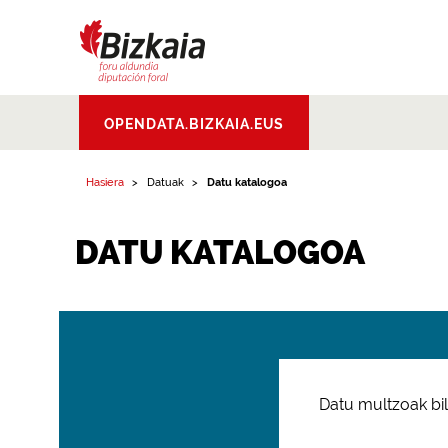
Bizkaiko Foru
OPENDATA.BIZKAIA.EUS
Aldundia
.
Diputacion
Foral de Bizkaia
Hasiera
Datuak
Datu katalogoa
DATU KATALOGOA