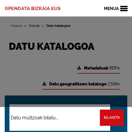
OPENDATA.BIZKAIA.EUS
MENUA
Hasiera
Datuak
Datu katalogoa
DATU KATALOGOA
Metadatuak
RDFn
Datu geografikoen katalogo
CSWn
BILAKETA