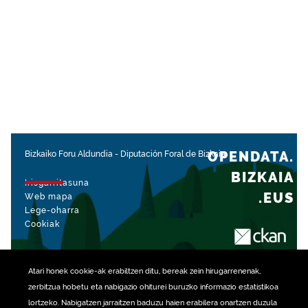
OPENDATA.
Bizkaiko Foru Aldundia
-
Diputación Foral de Bizkaia
BIZKAIA
Irisgarritasuna
.EUS
Web mapa
Lege-oharra
Cookiak
rekin kudeatua
Atari honek
cookie
-ak erabiltzen ditu, bereak zein hirugarrenenak,
zerbitzua hobetu eta nabigazio ohiturei buruzko informazio estatistikoa
lortzeko. Nabigatzen jarraitzen baduzu haien erabilera onartzen duzula