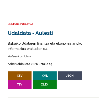
SEKTORE PUBLIKOA
Udaldata - Aulesti
Bizkaiko Udalaren finantza eta ekonomia arloko
informazioa erakusten da.
Aulestiko Udala
Azken aldaketa 2026 uztaila 15
CSV
XML
JSON
TSV
XLSX