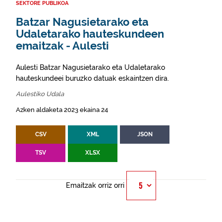
SEKTORE PUBLIKOA
Batzar Nagusietarako eta
Udaletarako hauteskundeen
emaitzak - Aulesti
Aulesti Batzar Nagusietarako eta Udaletarako
hauteskundeei buruzko datuak eskaintzen dira.
Aulestiko Udala
Azken aldaketa 2023 ekaina 24
CSV
XML
JSON
TSV
XLSX
Emaitzak orriz orri