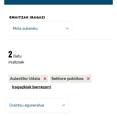
EMAITZAK IRAGAZI
Mota aukeratu
2
Datu
multzoak
Aulestiko Udala
Sektore publikoa
Iragazkiak berrezarri
Oraintsu eguneratua