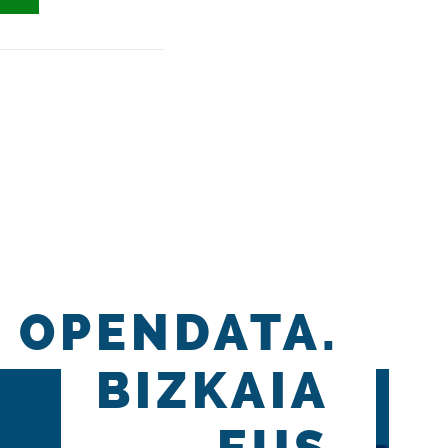
OPENDATA.
BIZKAIA