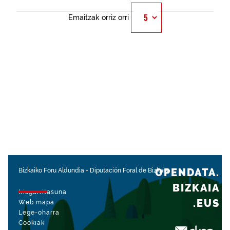
Emaitzak orriz orri
OPENDATA.
Bizkaiko Foru Aldundia
-
Diputación Foral de Bizkaia
BIZKAIA
Irisgarritasuna
.EUS
Web mapa
Lege-oharra
Cookiak