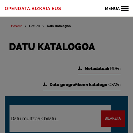
OPENDATA.BIZKAIA.EUS
MENUA
Hasiera
Datuak
Datu katalogoa
DATU KATALOGOA
Metadatuak
RDFn
Datu geografikoen katalogo
CSWn
BILAKETA