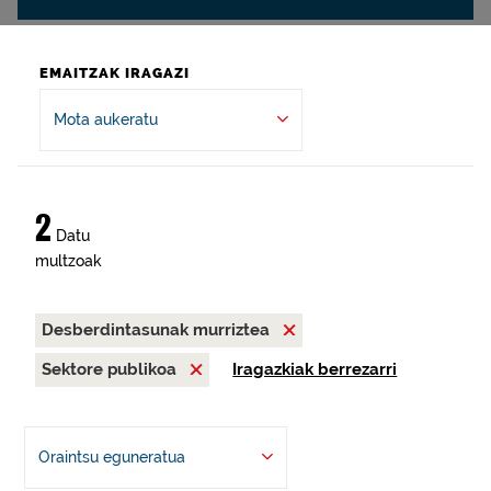
EMAITZAK IRAGAZI
Mota aukeratu
2
Datu
multzoak
Desberdintasunak murriztea
Sektore publikoa
Iragazkiak berrezarri
Oraintsu eguneratua