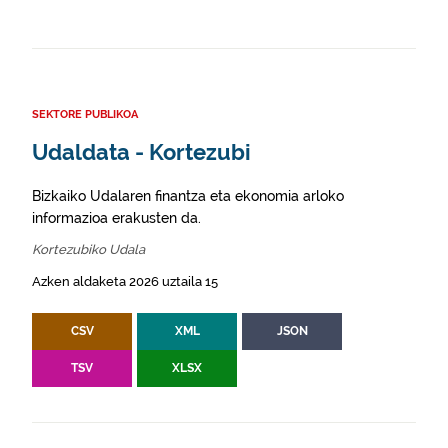
SEKTORE PUBLIKOA
Udaldata - Kortezubi
Bizkaiko Udalaren finantza eta ekonomia arloko
informazioa erakusten da.
Kortezubiko Udala
Azken aldaketa 2026 uztaila 15
CSV
XML
JSON
TSV
XLSX