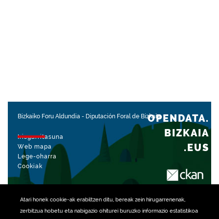
OPENDATA.
Bizkaiko Foru Aldundia
-
Diputación Foral de Bizkaia
BIZKAIA
Irisgarritasuna
.EUS
Web mapa
Lege-oharra
Cookiak
rekin kudeatua
Atari honek
cookie
-ak erabiltzen ditu, bereak zein hirugarrenenak,
zerbitzua hobetu eta nabigazio ohiturei buruzko informazio estatistikoa