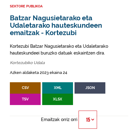
SEKTORE PUBLIKOA
Batzar Nagusietarako eta
Udaletarako hauteskundeen
emaitzak - Kortezubi
Kortezubi Batzar Nagusietarako eta Udaletarako
hauteskundeei buruzko datuak eskaintzen dira.
Kortezubiko Udala
Azken aldaketa 2023 ekaina 24
CSV
XML
JSON
TSV
XLSX
Emaitzak orriz orri