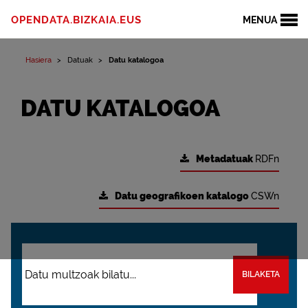
OPENDATA.BIZKAIA.EUS
MENUA
Hasiera
Datuak
Datu katalogoa
DATU KATALOGOA
Metadatuak
RDFn
Datu geografikoen katalogo
CSWn
BILAKETA