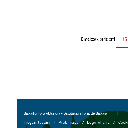
Emaitzak orriz orri
Bizkaiko Foru Aldundia
-
Diputación Foral de Bizkaia
/
/
/
Irisgarritasuna
Web mapa
Lege-oharra
Cook