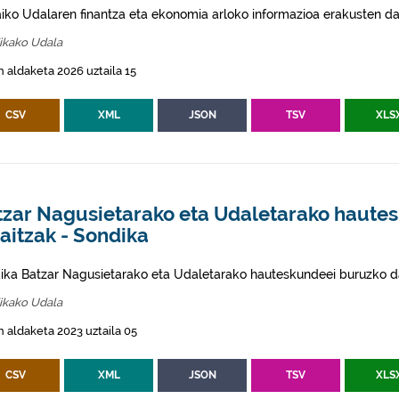
aiko Udalaren finantza eta ekonomia arloko informazioa erakusten da
ikako Udala
 aldaketa 2026 uztaila 15
CSV
XML
JSON
TSV
XLS
tzar Nagusietarako eta Udaletarako haute
aitzak - Sondika
ika Batzar Nagusietarako eta Udaletarako hauteskundeei buruzko da
ikako Udala
 aldaketa 2023 uztaila 05
CSV
XML
JSON
TSV
XLS