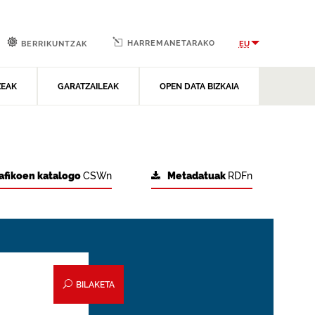
HARREMANETARAKO
EU
BERRIKUNTZAK
ZEAK
GARATZAILEAK
OPEN DATA BIZKAIA
afikoen katalogo
CSWn
Metadatuak
RDFn
BILAKETA