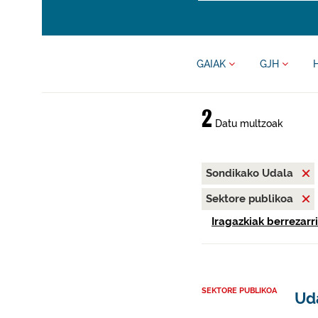
GAIAK
GJH
2
Datu multzoak
Sondikako Udala
Sektore publikoa
Iragazkiak berrezarri
SEKTORE PUBLIKOA
Ud