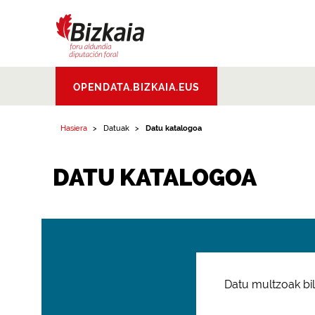
Bizkaiko Foru
OPENDATA.BIZKAIA.EUS
Aldundia
.
Diputacion
Foral de Bizkaia
Hasiera
Datuak
Datu katalogoa
DATU KATALOGOA