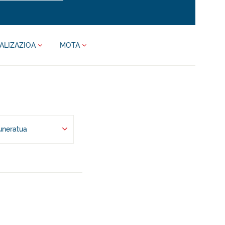
ALIZAZIOA
MOTA
uneratua