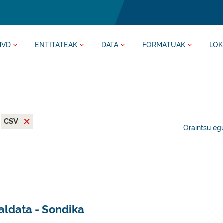
HVD
ENTITATEAK
DATA
FORMATUAK
LOK
CSV
Oraintsu eg
aldata - Sondika