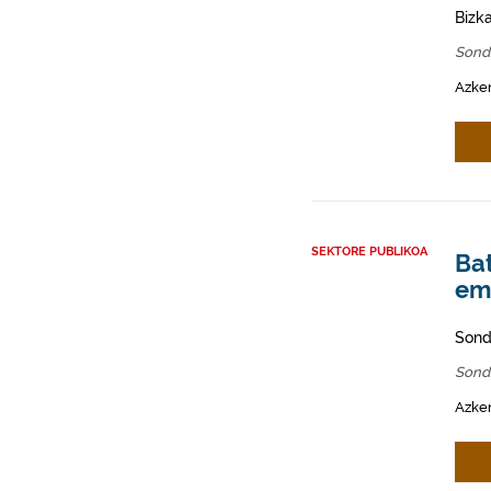
Bizk
Sond
Azken
SEKTORE PUBLIKOA
Ba
em
Sond
Sond
Azken