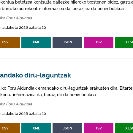
ekontua betetzea kontsulta daitezke hileroko txostenen bidez, gastua
ei buruzko aurrekontu-informazioa da, beraz, ez da behin betikoa.
iko Foru Aldundia
 aldaketa 2026 uztaila 20
CSV
XML
JSON
TSV
XLS
andako diru-laguntzak
aiko Foru Aldundiak emandako diru-laguntzak erakusten dira. Bitarte
ekontu-informazioa da, beraz, de da behin betikoa.
iko Foru Aldundia
 aldaketa 2026 uztaila 20
CSV
XML
JSON
TSV
XLS