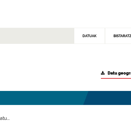
DATUAK
BISTARAT
Datu geogr