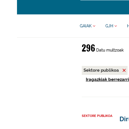
GAIAK
GJH
296
Datu multzoak
Sektore publikoa
Iragazkiak berrezarri
SEKTORE PUBLIKOA
Di