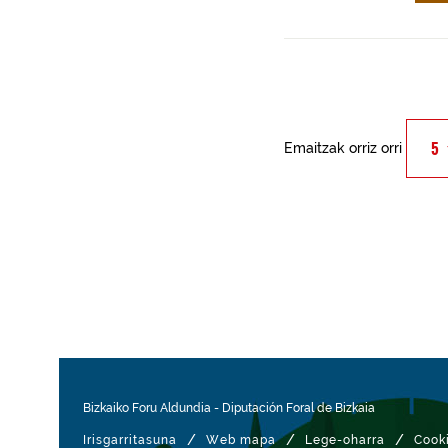
Emaitzak orriz orri
Bizkaiko Foru Aldundia
-
Diputación Foral de Bizkaia
/
/
/
Irisgarritasuna
Web mapa
Lege-oharra
Cook