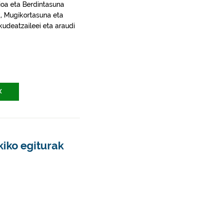
ioa eta Berdintasuna
k, Mugikortasuna eta
kudeatzaileei eta araudi
X
iko egiturak