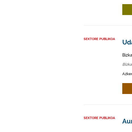
SEKTORE PUBLIKOA
Ud
Bizk
Bizka
Azken
SEKTORE PUBLIKOA
Au