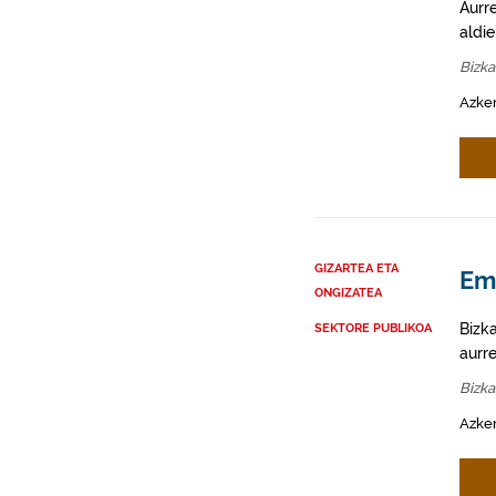
Aurr
aldi
Bizka
Azken
GIZARTEA ETA
Em
ONGIZATEA
Bizk
SEKTORE PUBLIKOA
aurr
Bizka
Azken