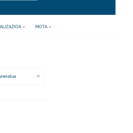
ALIZAZIOA
MOTA
uneratua