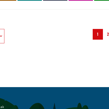
1
iak