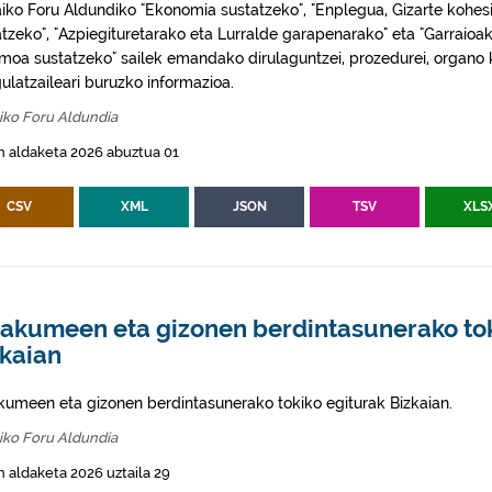
aiko Foru Aldundiko "Ekonomia sustatzeko", "Enplegua, Gizarte kohes
atzeko", "Azpiegituretarako eta Lurralde garapenarako" eta "Garraioa
smoa sustatzeko" sailek emandako dirulaguntzei, prozedurei, organo 
ulatzaileari buruzko informazioa.
iko Foru Aldundia
n aldaketa 2026 abuztua 01
CSV
XML
JSON
TSV
XLS
akumeen eta gizonen berdintasunerako tok
zkaian
umeen eta gizonen berdintasunerako tokiko egiturak Bizkaian.
iko Foru Aldundia
 aldaketa 2026 uztaila 29