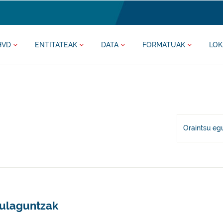
HVD
ENTITATEAK
DATA
FORMATUAK
LOK
Oraintsu eg
rulaguntzak