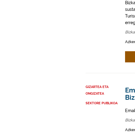
Bizk
sust
Turi
erreg
Bizka
Azke
GIZARTEA ETA
Em
ONGIZATEA
Bi
SEKTORE PUBLIKOA
Emak
Bizka
Azken