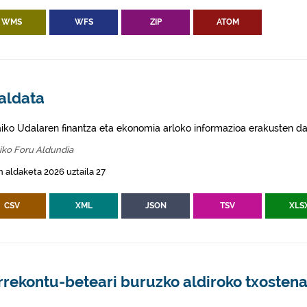
WMS
WFS
ZIP
ATOM
aldata
aiko Udalaren finantza eta ekonomia arloko informazioa erakusten da
iko Foru Aldundia
 aldaketa 2026 uztaila 27
CSV
XML
JSON
TSV
XLS
rrekontu-beteari buruzko aldiroko txosten