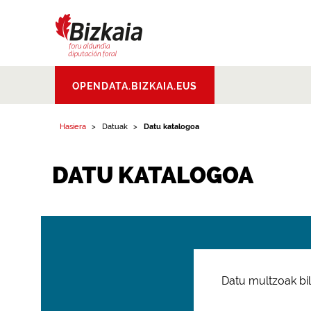
Bizkaiko Foru
OPENDATA.BIZKAIA.EUS
Aldundia
.
Diputacion
Foral de Bizkaia
Hasiera
Datuak
Datu katalogoa
DATU KATALOGOA