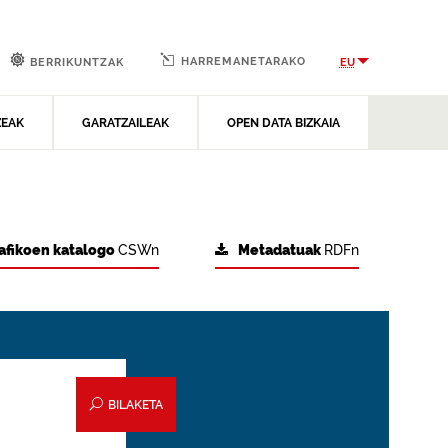
HARREMANETARAKO
EU
BERRIKUNTZAK
ZEAK
GARATZAILEAK
OPEN DATA BIZKAIA
afikoen katalogo
CSWn
Metadatuak
RDFn
BILAKETA