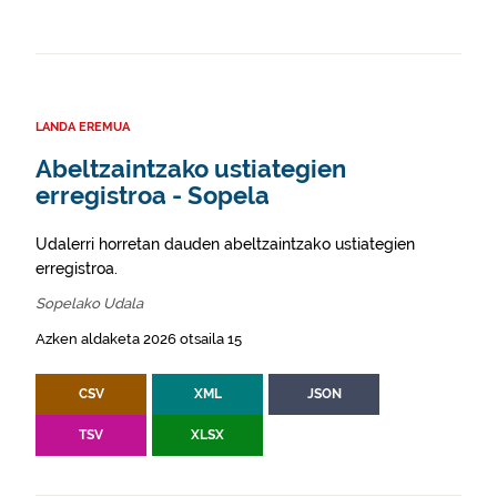
LANDA EREMUA
Abeltzaintzako ustiategien
erregistroa - Sopela
Udalerri horretan dauden abeltzaintzako ustiategien
erregistroa.
Sopelako Udala
Azken aldaketa 2026 otsaila 15
CSV
XML
JSON
TSV
XLSX