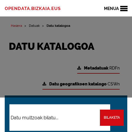
OPENDATA.BIZKAIA.EUS
MENUA
Hasiera
Datuak
Datu katalogoa
DATU KATALOGOA
Metadatuak
RDFn
Datu geografikoen katalogo
CSWn
BILAKETA