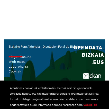
OPENDATA.
Bizkaiko Foru Aldundia
-
Diputación Foral de Bizkaia
BIZKAIA
Irisgarritasuna
.EUS
Web mapa
Lege-oharra
Cookiak
rekin kudeatua
Atari honek
cookie
-ak erabiltzen ditu, bereak zein hirugarrenenak,
zerbitzua hobetu eta nabigazio ohiturei buruzko informazio estatistikoa
lortzeko. Nabigatzen jarraitzen baduzu haien erabilera onartzen duzula
ondorioztatuko dugu. Informazio gehiago nahi izanez gero
Cookie-en