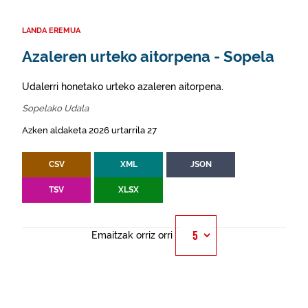
LANDA EREMUA
Azaleren urteko aitorpena - Sopela
Udalerri honetako urteko azaleren aitorpena.
Sopelako Udala
Azken aldaketa 2026 urtarrila 27
CSV
XML
JSON
TSV
XLSX
Emaitzak orriz orri