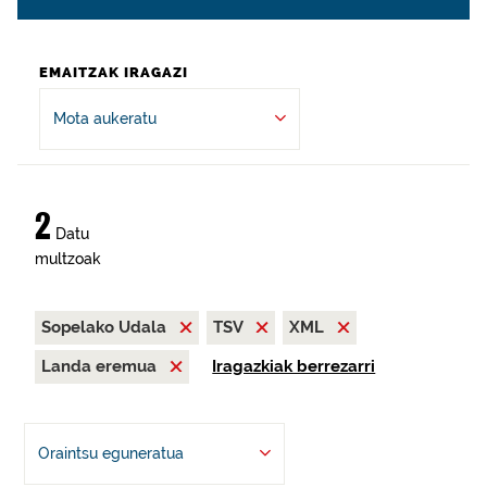
EMAITZAK IRAGAZI
Mota aukeratu
2
Datu
multzoak
Sopelako Udala
TSV
XML
Landa eremua
Iragazkiak berrezarri
Oraintsu eguneratua