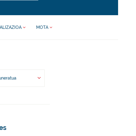
ALIZAZIOA
MOTA
uneratua
ñes