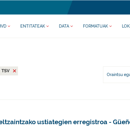
HVD
ENTITATEAK
DATA
FORMATUAK
LOK
TSV
Oraintsu eg
ltzaintzako ustiategien erregistroa - Güe