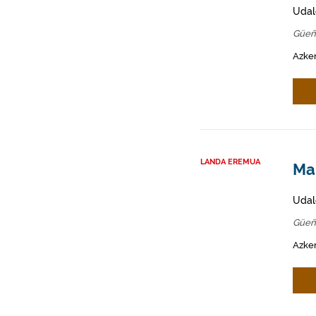
Udal
Güeñ
Azken
LANDA EREMUA
Mah
Udal
Güeñ
Azken