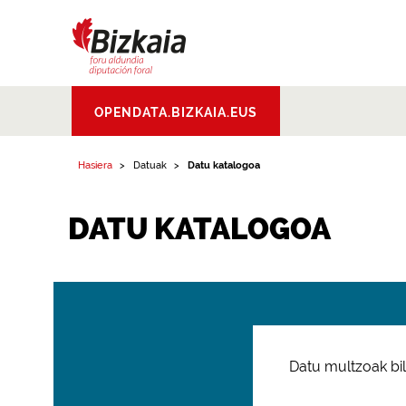
Bizkaiko Foru
OPENDATA.BIZKAIA.EUS
Aldundia
.
Diputacion
Foral de Bizkaia
Hasiera
Datuak
Datu katalogoa
DATU KATALOGOA