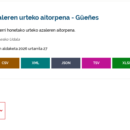
aleren urteko aitorpena - Güeñes
erri honetako urteko azaleren aitorpena.
esko Udala
 aldaketa 2026 urtarrila 27
CSV
XML
JSON
TSV
XLS