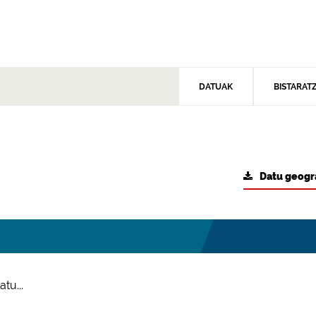
DATUAK
BISTARAT
Datu geogr