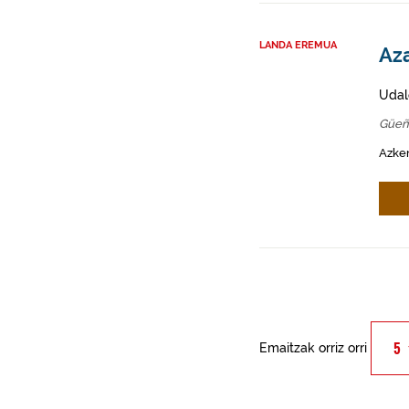
LANDA EREMUA
Az
Udal
Güeñ
Azken
Emaitzak orriz orri