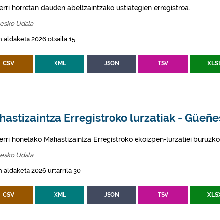
erri horretan dauden abeltzaintzako ustiategien erregistroa.
esko Udala
 aldaketa 2026 otsaila 15
CSV
XML
JSON
TSV
XLS
astizaintza Erregistroko lurzatiak - Güeñe
erri honetako Mahastizaintza Erregistroko ekoizpen-lurzatiei buruzko
esko Udala
 aldaketa 2026 urtarrila 30
CSV
XML
JSON
TSV
XLS