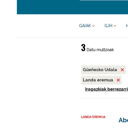
GAIAK
GJH
3
Datu multzoak
Güeñesko Udala
Landa eremua
Iragazkiak berrezarri
LANDA EREMUA
Abe