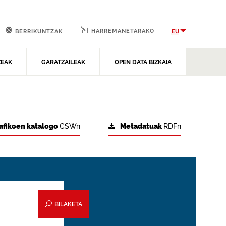
HARREMANETARAKO
EU
BERRIKUNTZAK
ZEAK
GARATZAILEAK
OPEN DATA BIZKAIA
afikoen katalogo
CSWn
Metadatuak
RDFn
BILAKETA