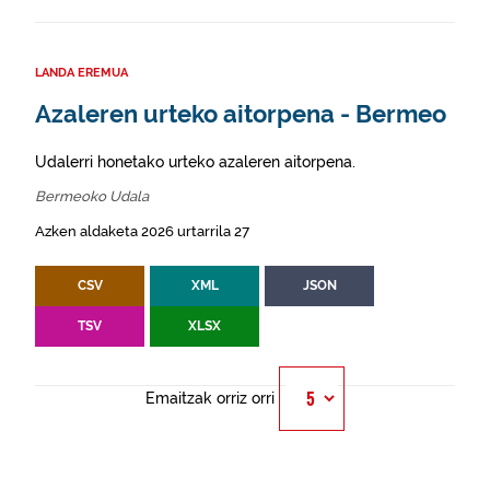
LANDA EREMUA
Azaleren urteko aitorpena - Bermeo
Udalerri honetako urteko azaleren aitorpena.
Bermeoko Udala
Azken aldaketa 2026 urtarrila 27
CSV
XML
JSON
TSV
XLSX
Emaitzak orriz orri