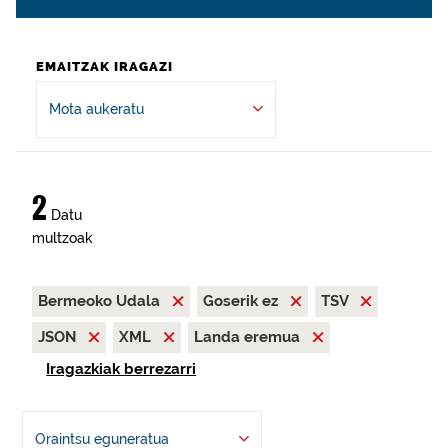
EMAITZAK IRAGAZI
Mota aukeratu
2
Datu
multzoak
Bermeoko Udala
Goserik ez
TSV
JSON
XML
Landa eremua
Iragazkiak berrezarri
Oraintsu eguneratua