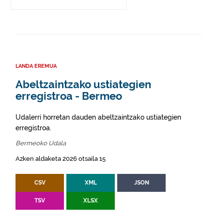
LANDA EREMUA
Abeltzaintzako ustiategien
erregistroa - Bermeo
Udalerri horretan dauden abeltzaintzako ustiategien
erregistroa.
Bermeoko Udala
Azken aldaketa 2026 otsaila 15
CSV
XML
JSON
TSV
XLSX