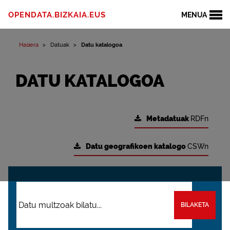
OPENDATA.BIZKAIA.EUS
MENUA
Hasiera
Datuak
Datu katalogoa
DATU KATALOGOA
Metadatuak
RDFn
Datu geografikoen katalogo
CSWn
BILAKETA