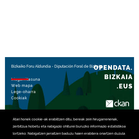
OPENDATA.
Bizkaiko Foru Aldundia
-
Diputación Foral de Bizkaia
BIZKAIA
Irisgarritasuna
.EUS
Web mapa
Lege-oharra
Cookiak
rekin kudeatua
Atari honek
cookie
-ak erabiltzen ditu, bereak zein hirugarrenenak,
zerbitzua hobetu eta nabigazio ohiturei buruzko informazio estatistikoa
lortzeko. Nabigatzen jarraitzen baduzu haien erabilera onartzen duzula