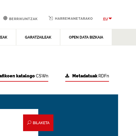
HARREMANETARAKO
EU
BERRIKUNTZAK
ZEAK
GARATZAILEAK
OPEN DATA BIZKAIA
afikoen katalogo
CSWn
Metadatuak
RDFn
BILAKETA