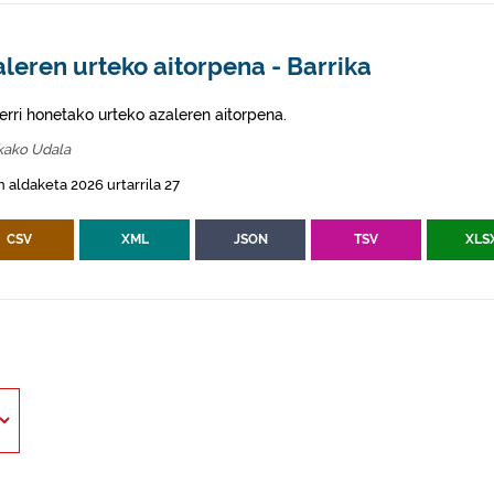
leren urteko aitorpena - Barrika
erri honetako urteko azaleren aitorpena.
kako Udala
 aldaketa 2026 urtarrila 27
CSV
XML
JSON
TSV
XLS