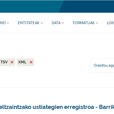
HVD
ENTITATEAK
DATA
FORMATUAK
LOK
TSV
XML
Oraintsu eg
ltzaintzako ustiategien erregistroa - Barri