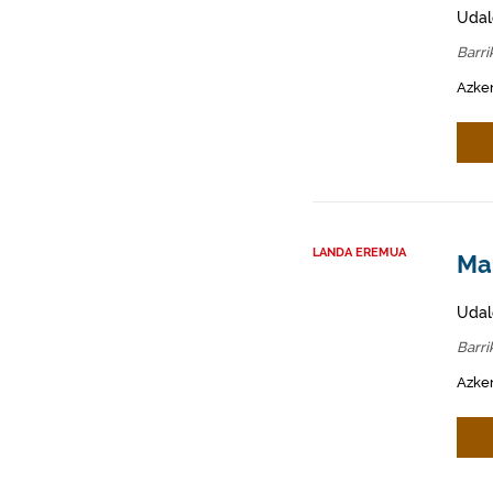
Udal
Barri
Azken
LANDA EREMUA
Mah
Udal
Barri
Azken