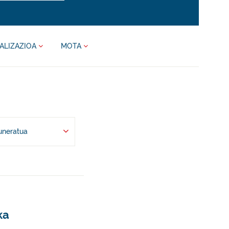
ALIZAZIOA
MOTA
uneratua
ka