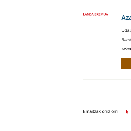
LANDA EREMUA
Aza
Udal
Barri
Azken
Emaitzak orriz orri