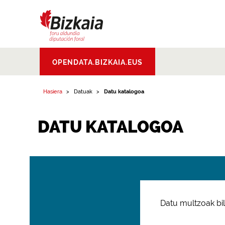
Bizkaiko Foru
OPENDATA.BIZKAIA.EUS
Aldundia
.
Diputacion
Foral de Bizkaia
Hasiera
Datuak
Datu katalogoa
DATU KATALOGOA