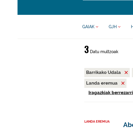
GAIAK
GJH
3
Datu multzoak
Barrikako Udala
Landa eremua
Iragazkiak berrezarri
LANDA EREMUA
Abe