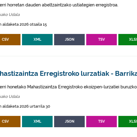
erri horretan dauden abeltzaintzako ustiategien erregistroa.
kako Udala
 aldaketa 2026 otsaila 15
CSV
XML
JSON
TSV
XLS
astizaintza Erregistroko lurzatiak - Barrik
erri honetako Mahastizaintza Erregistroko ekoizpen-lurzatiei buruzko
kako Udala
 aldaketa 2026 urtarrila 30
CSV
XML
JSON
TSV
XLS