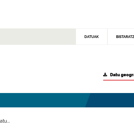
DATUAK
BISTARAT
Datu geogr