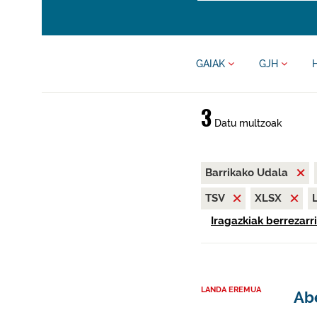
GAIAK
GJH
3
Datu multzoak
Barrikako Udala
TSV
XLSX
Iragazkiak berrezarri
LANDA EREMUA
Abe