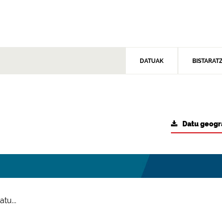
DATUAK
BISTARAT
Datu geogr