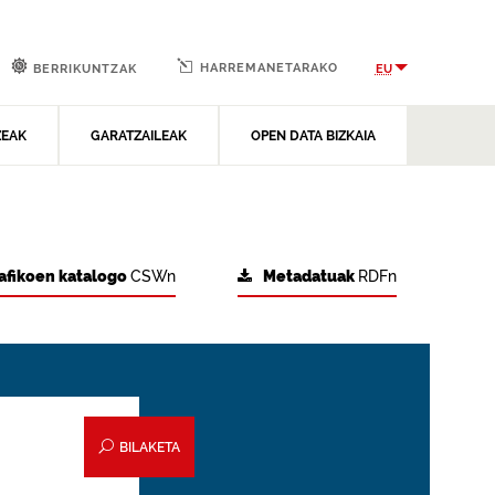
HARREMANETARAKO
EU
BERRIKUNTZAK
ZEAK
GARATZAILEAK
OPEN DATA BIZKAIA
afikoen katalogo
CSWn
Metadatuak
RDFn
BILAKETA