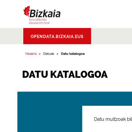
Bizkaiko Foru
OPENDATA.BIZKAIA.EUS
Aldundia
.
Diputacion
Foral de Bizkaia
Hasiera
Datuak
Datu katalogoa
DATU KATALOGOA