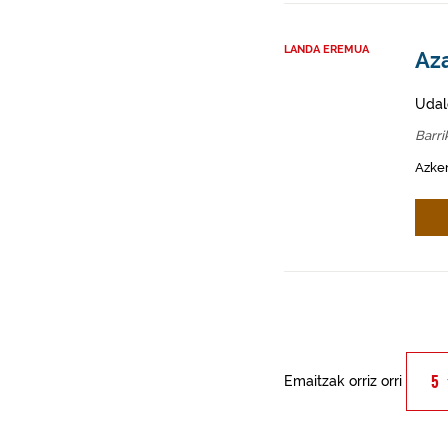
LANDA EREMUA
Aza
Udal
Barri
Azken
Emaitzak orriz orri