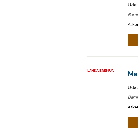
Udal
Barri
Azken
LANDA EREMUA
Mah
Udal
Barri
Azken