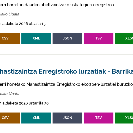
erri horretan dauden abeltzaintzako ustiategien erregistroa.
kako Udala
 aldaketa 2026 otsaila 15
CSV
XML
JSON
TSV
XLS
astizaintza Erregistroko lurzatiak - Barrik
erri honetako Mahastizaintza Erregistroko ekoizpen-lurzatiei buruzko
kako Udala
 aldaketa 2026 urtarrila 30
CSV
XML
JSON
TSV
XLS