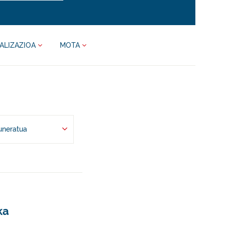
ALIZAZIOA
MOTA
uneratua
ka