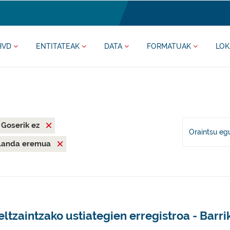
HVD
ENTITATEAK
DATA
FORMATUAK
LOK
Goserik ez
Oraintsu eg
Landa eremua
ltzaintzako ustiategien erregistroa - Barri