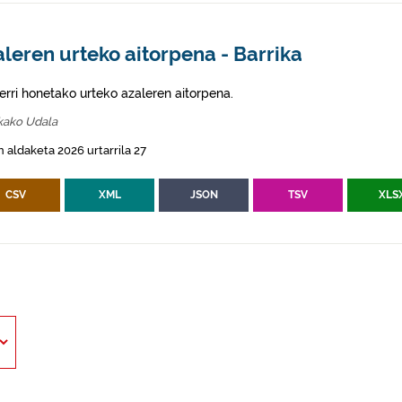
leren urteko aitorpena - Barrika
erri honetako urteko azaleren aitorpena.
kako Udala
 aldaketa 2026 urtarrila 27
CSV
XML
JSON
TSV
XLS