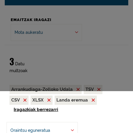
EMAITZAK IRAGAZI
Mota aukeratu
3
Datu
multzoak
Arrankudiaga-Zolloko Udala
TSV
CSV
XLSX
Landa eremua
Iragazkiak berrezarri
Oraintsu eguneratua