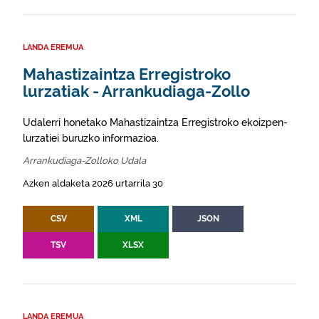
LANDA EREMUA
Mahastizaintza Erregistroko
lurzatiak - Arrankudiaga-Zollo
Udalerri honetako Mahastizaintza Erregistroko ekoizpen-
lurzatiei buruzko informazioa.
Arrankudiaga-Zolloko Udala
Azken aldaketa 2026 urtarrila 30
CSV
XML
JSON
TSV
XLSX
LANDA EREMUA