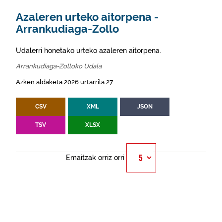
Azaleren urteko aitorpena -
Arrankudiaga-Zollo
Udalerri honetako urteko azaleren aitorpena.
Arrankudiaga-Zolloko Udala
Azken aldaketa 2026 urtarrila 27
CSV
XML
JSON
TSV
XLSX
Emaitzak orriz orri