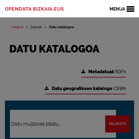
OPENDATA.BIZKAIA.EUS
MENUA
Hasiera
Datuak
Datu katalogoa
DATU KATALOGOA
Metadatuak
RDFn
Datu geografikoen katalogo
CSWn
BILAKETA