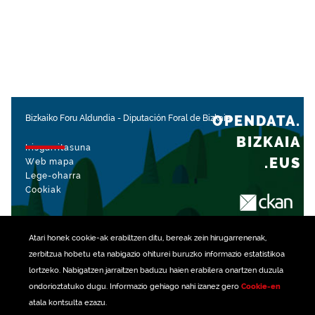
OPENDATA.
Bizkaiko Foru Aldundia
-
Diputación Foral de Bizkaia
BIZKAIA
Irisgarritasuna
.EUS
Web mapa
Lege-oharra
Cookiak
rekin kudeatua
Atari honek
cookie
-ak erabiltzen ditu, bereak zein hirugarrenenak,
zerbitzua hobetu eta nabigazio ohiturei buruzko informazio estatistikoa
lortzeko. Nabigatzen jarraitzen baduzu haien erabilera onartzen duzula
ondorioztatuko dugu. Informazio gehiago nahi izanez gero
Cookie-en
atala kontsulta ezazu.