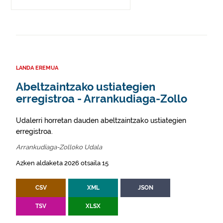
LANDA EREMUA
Abeltzaintzako ustiategien
erregistroa - Arrankudiaga-Zollo
Udalerri horretan dauden abeltzaintzako ustiategien
erregistroa.
Arrankudiaga-Zolloko Udala
Azken aldaketa 2026 otsaila 15
CSV
XML
JSON
TSV
XLSX