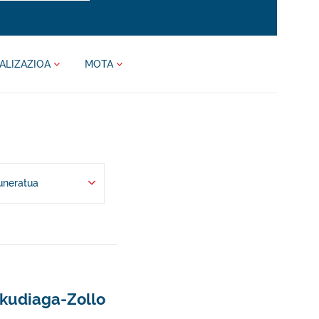
ALIZAZIOA
MOTA
uneratua
nkudiaga-Zollo