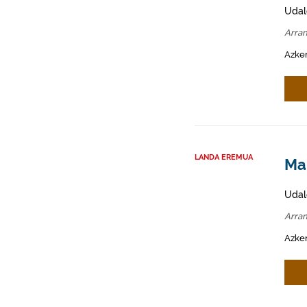
Udal
Arra
Azken
LANDA EREMUA
Mah
Udal
Arra
Azken