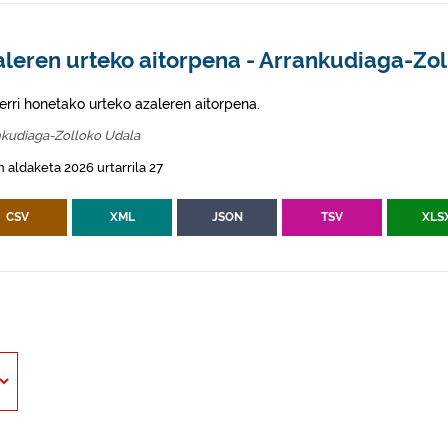
aleren urteko aitorpena - Arrankudiaga-Zol
erri honetako urteko azaleren aitorpena.
nkudiaga-Zolloko Udala
 aldaketa 2026 urtarrila 27
CSV
XML
JSON
TSV
XLS