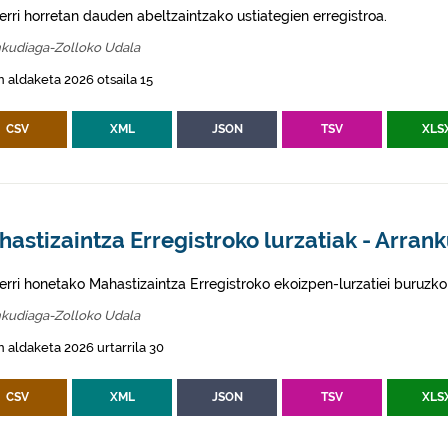
erri horretan dauden abeltzaintzako ustiategien erregistroa.
nkudiaga-Zolloko Udala
 aldaketa 2026 otsaila 15
CSV
XML
JSON
TSV
XLS
astizaintza Erregistroko lurzatiak - Arran
erri honetako Mahastizaintza Erregistroko ekoizpen-lurzatiei buruzko
nkudiaga-Zolloko Udala
 aldaketa 2026 urtarrila 30
CSV
XML
JSON
TSV
XLS