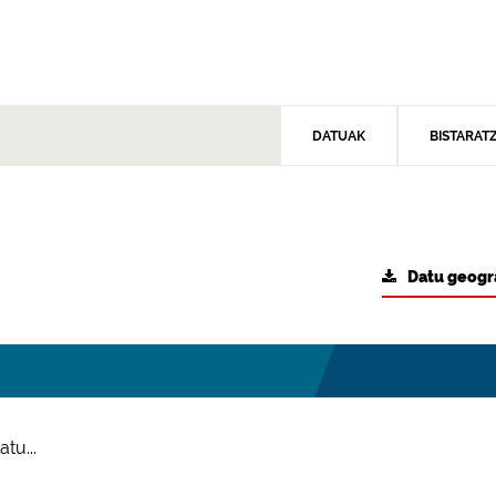
DATUAK
BISTARAT
Datu geogr