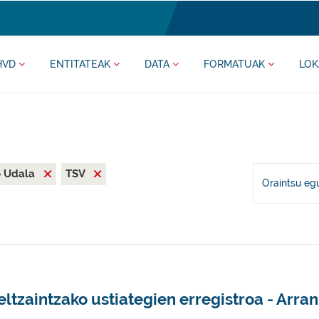
HVD
ENTITATEAK
DATA
FORMATUAK
LOK
o Udala
TSV
Oraintsu eg
ltzaintzako ustiategien erregistroa - Arra