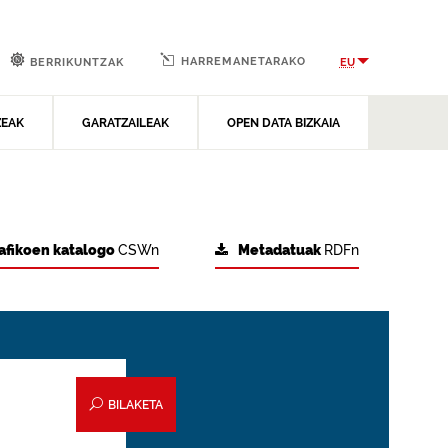
HARREMANETARAKO
EU
BERRIKUNTZAK
ZEAK
GARATZAILEAK
OPEN DATA BIZKAIA
afikoen katalogo
CSWn
Metadatuak
RDFn
BILAKETA