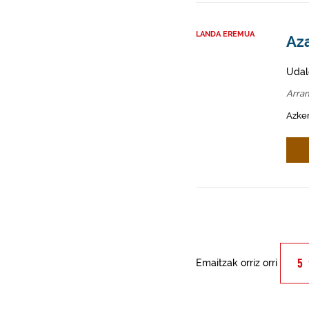
LANDA EREMUA
Az
Udal
Arra
Azken
Emaitzak orriz orri