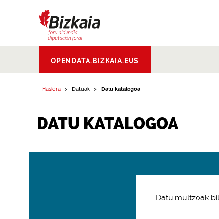
Bizkaiko Foru
OPENDATA.BIZKAIA.EUS
Aldundia
.
Diputacion
Foral de Bizkaia
Hasiera
Datuak
Datu katalogoa
DATU KATALOGOA