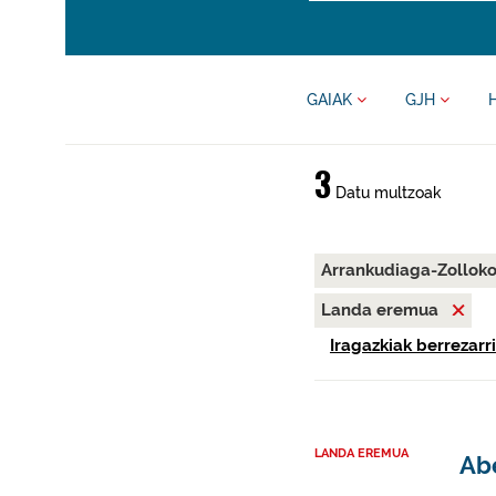
GAIAK
GJH
3
Datu multzoak
Arrankudiaga-Zollok
Landa eremua
Iragazkiak berrezarri
LANDA EREMUA
Abe