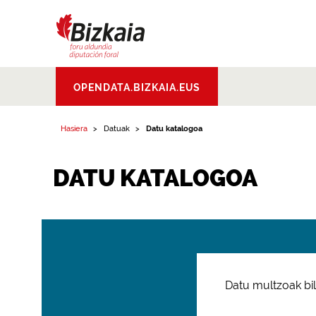
Bizkaiko Foru
OPENDATA.BIZKAIA.EUS
Aldundia
.
Diputacion
Foral de Bizkaia
Hasiera
Datuak
Datu katalogoa
DATU KATALOGOA