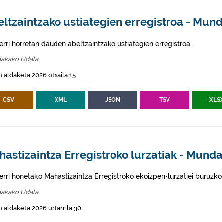
ltzaintzako ustiategien erregistroa - Mun
erri horretan dauden abeltzaintzako ustiategien erregistroa.
akako Udala
 aldaketa 2026 otsaila 15
CSV
XML
JSON
TSV
XLS
astizaintza Erregistroko lurzatiak - Mund
erri honetako Mahastizaintza Erregistroko ekoizpen-lurzatiei buruzko
akako Udala
 aldaketa 2026 urtarrila 30