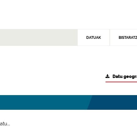
DATUAK
BISTARAT
Datu geogr