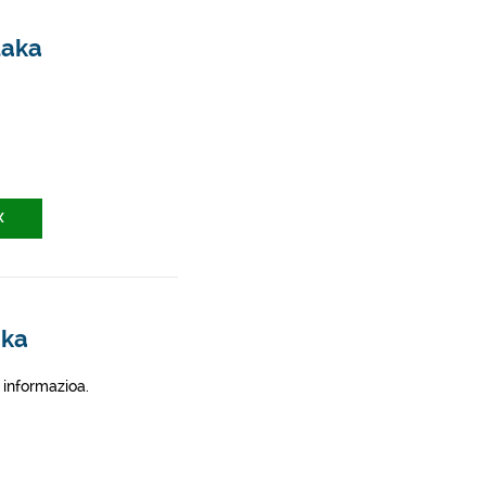
daka
X
aka
 informazioa.