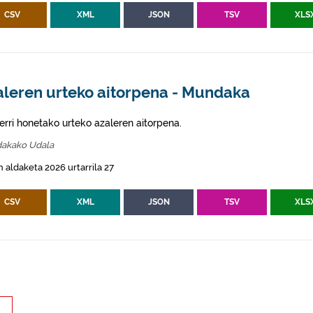
CSV
XML
JSON
TSV
XLS
aleren urteko aitorpena - Mundaka
erri honetako urteko azaleren aitorpena.
akako Udala
 aldaketa 2026 urtarrila 27
CSV
XML
JSON
TSV
XLS