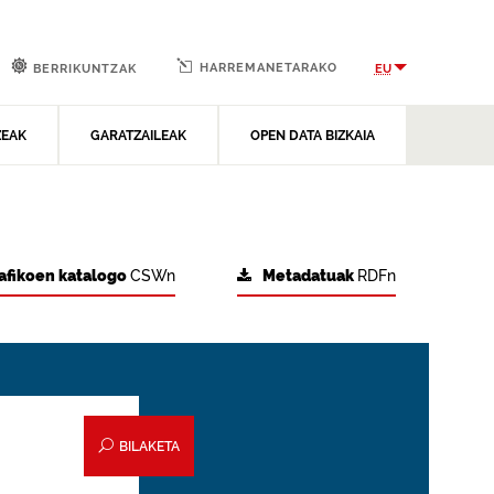
HARREMANETARAKO
EU
BERRIKUNTZAK
ZEAK
GARATZAILEAK
OPEN DATA BIZKAIA
afikoen katalogo
CSWn
Metadatuak
RDFn
BILAKETA