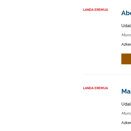
LANDA EREMUA
Abe
Udal
Mund
Azken
LANDA EREMUA
Mah
Udal
Mund
Azken