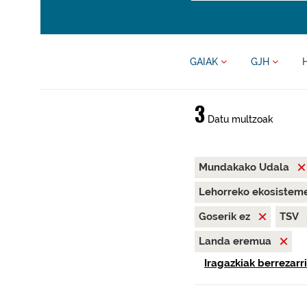
GAIAK
GJH
3
Datu multzoak
Mundakako Udala
Lehorreko ekosisteme
Goserik ez
TSV
Landa eremua
Iragazkiak berrezarri