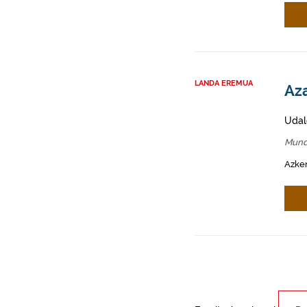
LANDA EREMUA
Az
Udal
Mund
Azken