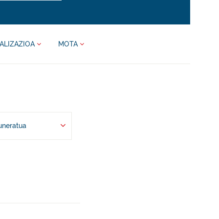
ALIZAZIOA
MOTA
uneratua