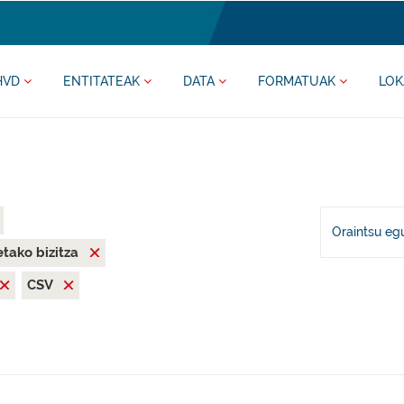
HVD
ENTITATEAK
DATA
FORMATUAK
LOK
Oraintsu eg
tako bizitza
CSV