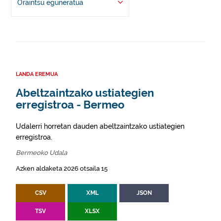
Oraintsu eguneratua
LANDA EREMUA
Abeltzaintzako ustiategien
erregistroa - Bermeo
Udalerri horretan dauden abeltzaintzako ustiategien
erregistroa.
Bermeoko Udala
Azken aldaketa 2026 otsaila 15
CSV
XML
JSON
TSV
XLSX