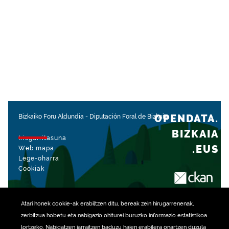
OPENDATA.
Bizkaiko Foru Aldundia
-
Diputación Foral de Bizkaia
BIZKAIA
Irisgarritasuna
.EUS
Web mapa
Lege-oharra
Cookiak
rekin kudeatua
Atari honek
cookie
-ak erabiltzen ditu, bereak zein hirugarrenenak,
zerbitzua hobetu eta nabigazio ohiturei buruzko informazio estatistikoa
lortzeko. Nabigatzen jarraitzen baduzu haien erabilera onartzen duzula