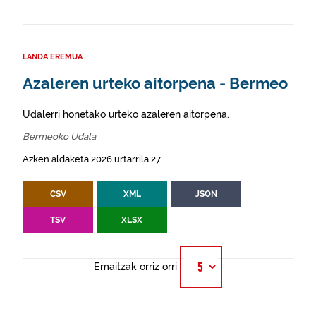
LANDA EREMUA
Azaleren urteko aitorpena - Bermeo
Udalerri honetako urteko azaleren aitorpena.
Bermeoko Udala
Azken aldaketa 2026 urtarrila 27
CSV
XML
JSON
TSV
XLSX
Emaitzak orriz orri