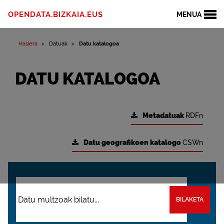
OPENDATA.BIZKAIA.EUS
MENUA
Hasiera
Datuak
Datu katalogoa
DATU KATALOGOA
Metadatuak
RDFn
Datu geografikoen katalogo
CSWn
BILAKETA