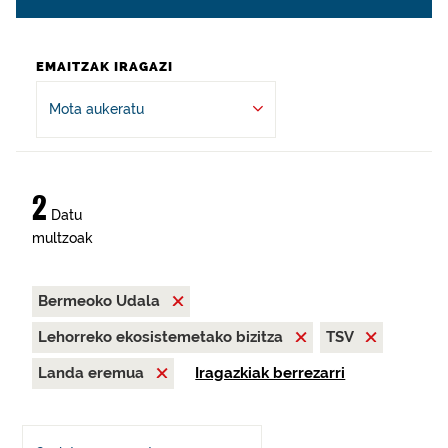
EMAITZAK IRAGAZI
Mota aukeratu
2
Datu
multzoak
Bermeoko Udala
Lehorreko ekosistemetako bizitza
TSV
Landa eremua
Iragazkiak berrezarri