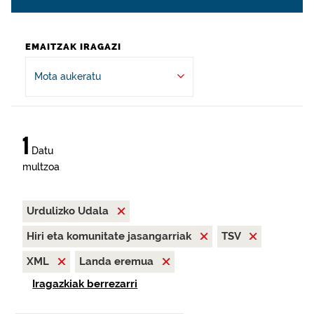
EMAITZAK IRAGAZI
Mota aukeratu
1
Datu
multzoa
Urdulizko Udala
Hiri eta komunitate jasangarriak
TSV
XML
Landa eremua
Iragazkiak berrezarri