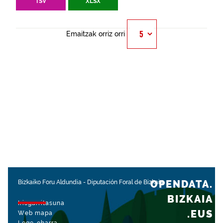
TSV
XLSX
Emaitzak orriz orri
OPENDATA.
Bizkaiko Foru Aldundia
-
Diputación Foral de Bizkaia
BIZKAIA
Irisgarritasuna
.EUS
Web mapa