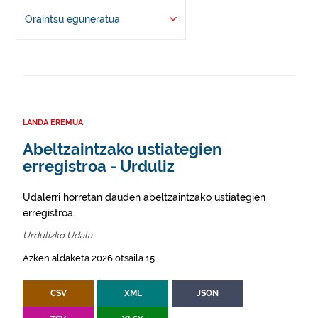
Oraintsu eguneratua
LANDA EREMUA
Abeltzaintzako ustiategien
erregistroa - Urduliz
Udalerri horretan dauden abeltzaintzako ustiategien
erregistroa.
Urdulizko Udala
Azken aldaketa 2026 otsaila 15
CSV
XML
JSON