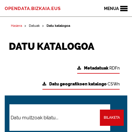
OPENDATA.BIZKAIA.EUS
MENUA
Hasiera
Datuak
Datu katalogoa
DATU KATALOGOA
Metadatuak
RDFn
Datu geografikoen katalogo
CSWn
BILAKETA