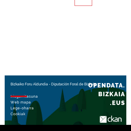
OPENDATA.
Bizkaiko Foru Aldundia
-
Diputación Foral de Bizkaia
BIZKAIA
Irisgarritasuna
.EUS
Web mapa
Lege-oharra
Cookiak
rekin kudeatua