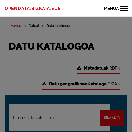
OPENDATA.BIZKAIA.EUS
MENUA
Hasiera
Datuak
Datu katalogoa
DATU KATALOGOA
Metadatuak
RDFn
Datu geografikoen katalogo
CSWn
BILAKETA