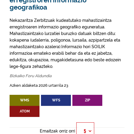
erregistroren informazio
geografikoa
Nekazaritza Zerbitzuak kudeatutako mahastizaintza
erregistroaren informazio geografiko eguneratua.
Mahastizaintzako lurzatiei buruzko datuak biltzen ditu:
kokapena (udalerria, poligonoa, lursaila, azpipartzela eta
mahastizaintzako azalera).Informazio hori SOILIK
informazioa emateko erabili behar da eta ez jabetza,
edukitza, okupazioa, mugakidetasuna edo beste edozein
lege-figura zehazteko.
Bizkaiko Foru Aldundia
Azken aldaketa 2026 urtarrila 23
WMS
WFS
ZIP
ATOM
Emaitzak orriz orri