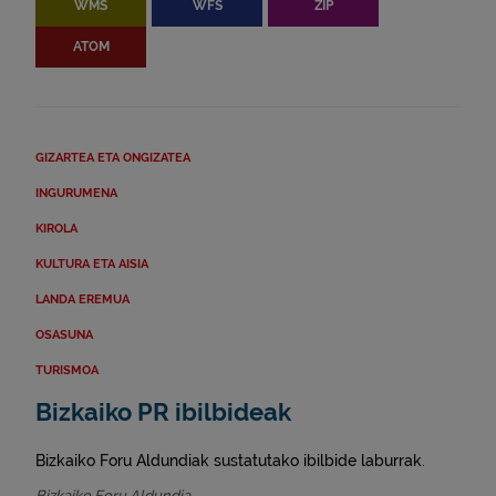
WMS
WFS
ZIP
ATOM
GIZARTEA ETA ONGIZATEA
INGURUMENA
KIROLA
KULTURA ETA AISIA
LANDA EREMUA
OSASUNA
TURISMOA
Bizkaiko PR ibilbideak
Bizkaiko Foru Aldundiak sustatutako ibilbide laburrak.
Bizkaiko Foru Aldundia