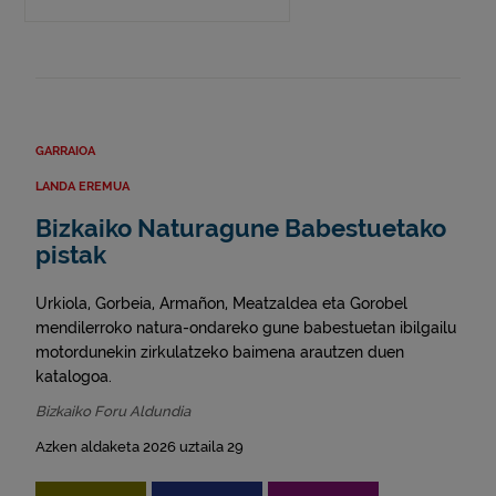
GARRAIOA
LANDA EREMUA
Bizkaiko Naturagune Babestuetako
pistak
Urkiola, Gorbeia, Armañon, Meatzaldea eta Gorobel
mendilerroko natura-ondareko gune babestuetan ibilgailu
motordunekin zirkulatzeko baimena arautzen duen
katalogoa.
Bizkaiko Foru Aldundia
Azken aldaketa 2026 uztaila 29