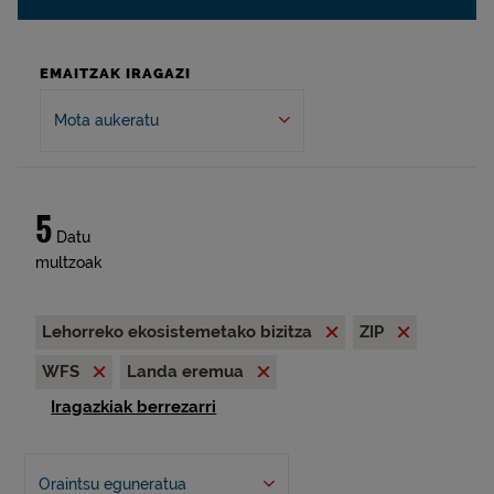
EMAITZAK IRAGAZI
Mota aukeratu
5
Datu
multzoak
Lehorreko ekosistemetako bizitza
ZIP
WFS
Landa eremua
Iragazkiak berrezarri
Oraintsu eguneratua