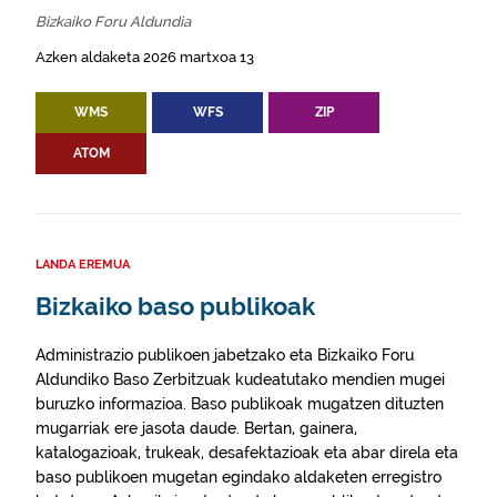
Bizkaiko Foru Aldundia
Azken aldaketa 2026 martxoa 13
WMS
WFS
ZIP
ATOM
LANDA EREMUA
Bizkaiko baso publikoak
Administrazio publikoen jabetzako eta Bizkaiko Foru
Aldundiko Baso Zerbitzuak kudeatutako mendien mugei
buruzko informazioa. Baso publikoak mugatzen dituzten
mugarriak ere jasota daude. Bertan, gainera,
katalogazioak, trukeak, desafektazioak eta abar direla eta
baso publikoen mugetan egindako aldaketen erregistro