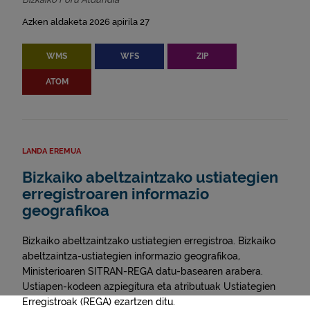
Azken aldaketa 2026 apirila 27
WMS
WFS
ZIP
ATOM
LANDA EREMUA
Bizkaiko abeltzaintzako ustiategien
erregistroaren informazio
geografikoa
Bizkaiko abeltzaintzako ustiategien erregistroa. Bizkaiko
abeltzaintza-ustiategien informazio geografikoa,
Ministerioaren SITRAN-REGA datu-basearen arabera.
Ustiapen-kodeen azpiegitura eta atributuak Ustiategien
Erregistroak (REGA) ezartzen ditu.