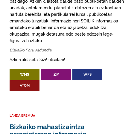
bat dago. Azkenik, jasota daude baso publikoetan dauden
unadak, antolamendu-planetatik datozen ala ez kontuan
hartuta bereizita, eta partikularrei lursail publikoetan
emandako lurzatiak. Informazio hori SOILIK informazioa
emateko erabili behar da eta ez jabetza, edukitza,
okupazioa, mugakidetasuna edo beste edozein lege-
figura zehazteko.
Bizkaiko Foru Aldundia
Azken aldaketa 2026 otsaila 16
WMS
ZIP
WFS
ATOM
LANDA EREMUA
Bizkaiko mahastizaintza