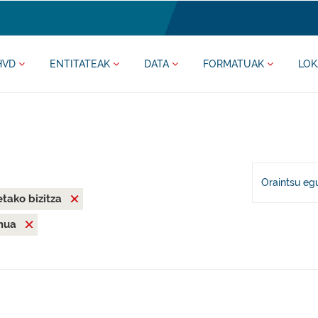
HVD
ENTITATEAK
DATA
FORMATUAK
LOK
Oraintsu eg
tako bizitza
mua