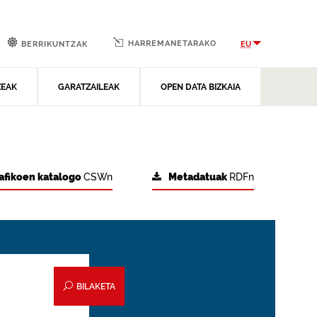
HARREMANETARAKO
EU
BERRIKUNTZAK
ZEAK
GARATZAILEAK
OPEN DATA BIZKAIA
afikoen katalogo
CSWn
Metadatuak
RDFn
BILAKETA