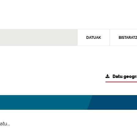
DATUAK
BISTARAT
Datu geogr