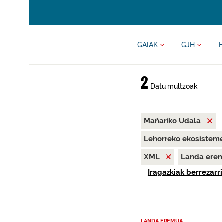
GAIAK
GJH
2
Datu multzoak
Mañariko Udala
Lehorreko ekosisteme
XML
Landa ere
Iragazkiak berrezarri
LANDA EREMUA