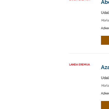
Abe
Udal
Maña
Azken
LANDA EREMUA
Aza
Udal
Maña
Azken