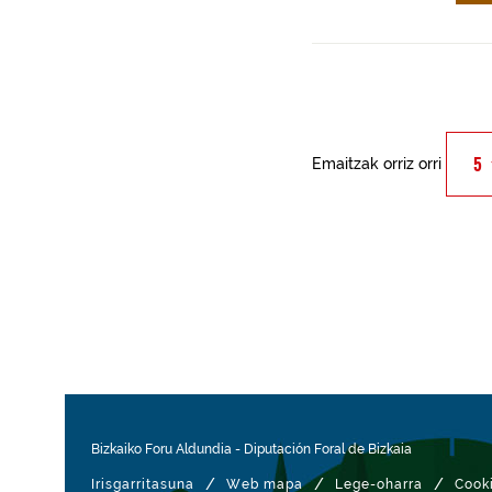
Emaitzak orriz orri
Bizkaiko Foru Aldundia
-
Diputación Foral de Bizkaia
/
/
/
Irisgarritasuna
Web mapa
Lege-oharra
Cook