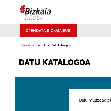
Bizkaiko Foru
OPENDATA.BIZKAIA.EUS
Aldundia
.
Diputacion
Foral de Bizkaia
Hasiera
Datuak
Datu katalogoa
DATU KATALOGOA