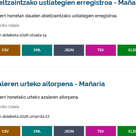
ltzaintzako ustiategien erregistroa - Maña
erri horretan dauden abeltzaintzako ustiategien erregistroa.
riko Udala
 aldaketa 2026 otsaila 15
CSV
XML
JSON
TSV
XLS
leren urteko aitorpena - Mañaria
erri honetako urteko azaleren aitorpena.
riko Udala
 aldaketa 2026 urtarrila 27
CSV
XML
JSON
TSV
XLS