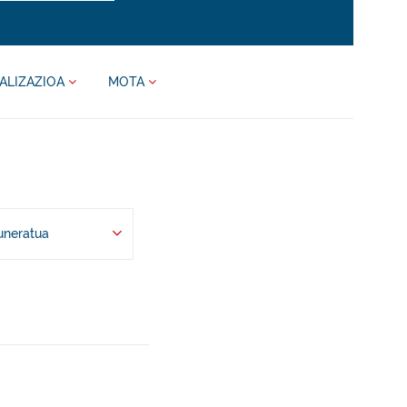
ALIZAZIOA
MOTA
uneratua