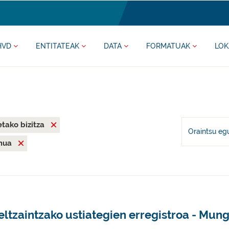
HVD
ENTITATEAK
DATA
FORMATUAK
LOK
tako bizitza
Oraintsu eg
mua
ltzaintzako ustiategien erregistroa - Mung