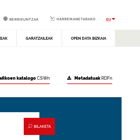
HARREMANETARAKO
EU
BERRIKUNTZAK
ZEAK
GARATZAILEAK
OPEN DATA BIZKAIA
afikoen katalogo
CSWn
Metadatuak
RDFn
BILAKETA