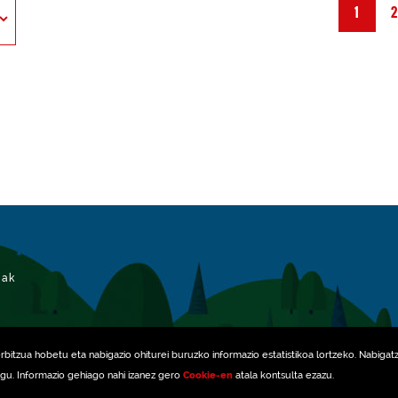
1
iak
erbitzua hobetu eta nabigazio ohiturei buruzko informazio estatistikoa lortzeko. Nabigat
ugu. Informazio gehiago nahi izanez gero
Cookie-en
atala kontsulta ezazu.