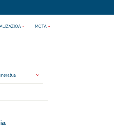
ALIZAZIOA
MOTA
uneratua
ia