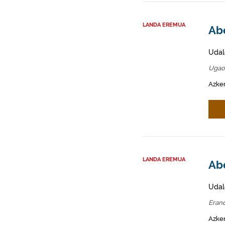
LANDA EREMUA
Abe
Udal
Ugao
Azken
LANDA EREMUA
Abe
Udal
Eran
Azken