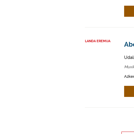
LANDA EREMUA
Abe
Udal
Muxi
Azken