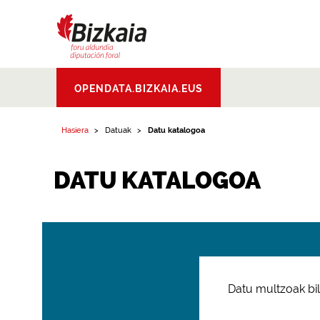
Bizkaiko Foru
OPENDATA.BIZKAIA.EUS
Aldundia
.
Diputacion
Foral de Bizkaia
Hasiera
Datuak
Datu katalogoa
DATU KATALOGOA