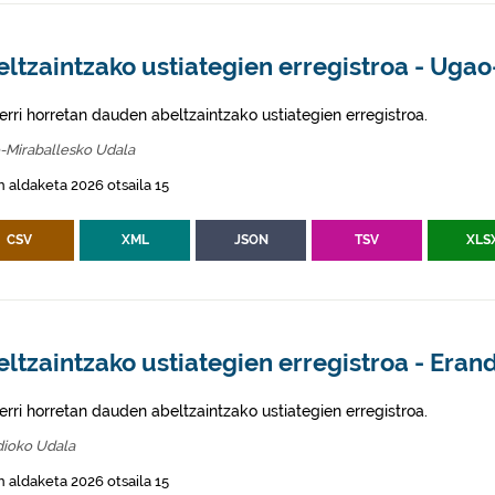
ltzaintzako ustiategien erregistroa - Uga
erri horretan dauden abeltzaintzako ustiategien erregistroa.
-Miraballesko Udala
 aldaketa 2026 otsaila 15
CSV
XML
JSON
TSV
XLS
ltzaintzako ustiategien erregistroa - Eran
erri horretan dauden abeltzaintzako ustiategien erregistroa.
dioko Udala
 aldaketa 2026 otsaila 15