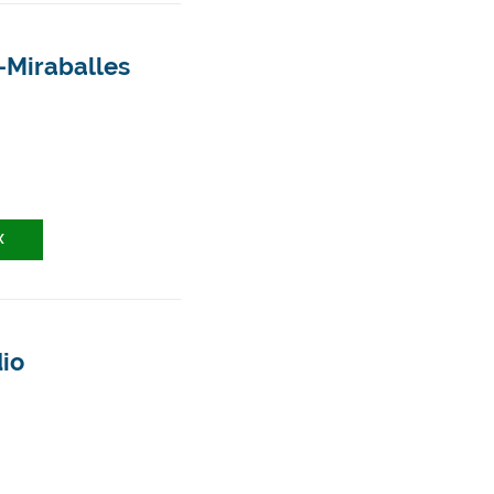
o-Miraballes
X
dio