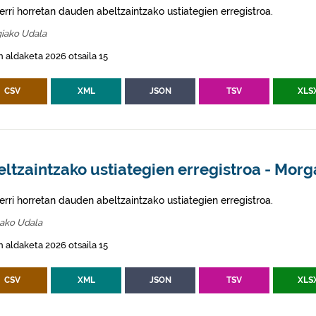
erri horretan dauden abeltzaintzako ustiategien erregistroa.
iako Udala
 aldaketa 2026 otsaila 15
CSV
XML
JSON
TSV
XLS
ltzaintzako ustiategien erregistroa - Morg
erri horretan dauden abeltzaintzako ustiategien erregistroa.
ako Udala
 aldaketa 2026 otsaila 15
CSV
XML
JSON
TSV
XLS