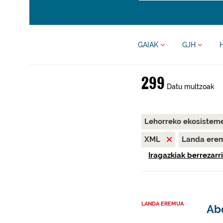
GAIAK
GJH
299
Datu multzoak
Lehorreko ekosisteme
XML
Landa ere
Iragazkiak berrezarri
LANDA EREMUA
Abe