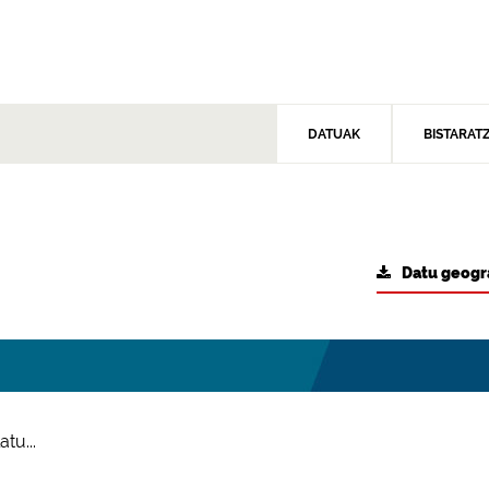
DATUAK
BISTARAT
Datu geogr