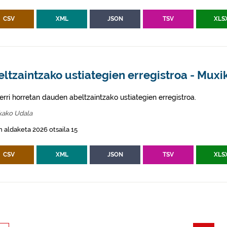
CSV
XML
JSON
TSV
XLS
ltzaintzako ustiategien erregistroa - Muxi
erri horretan dauden abeltzaintzako ustiategien erregistroa.
kako Udala
 aldaketa 2026 otsaila 15
CSV
XML
JSON
TSV
XLS