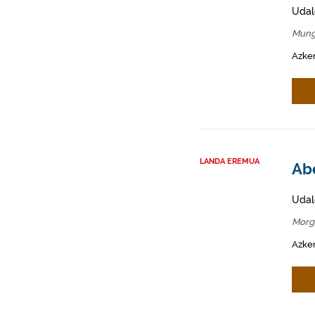
Udal
Mung
Azken
LANDA EREMUA
Abe
Udal
Morg
Azken