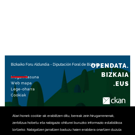
OPENDATA.
Bizkaiko Foru Aldundia
-
Diputación Foral de Bizkaia
BIZKAIA
Irisgarritasuna
.EUS
Web mapa
Lege-oharra
Cookiak
rekin kudeatua
Atari honek
cookie
-ak erabiltzen ditu, bereak zein hirugarrenenak,
zerbitzua hobetu eta nabigazio ohiturei buruzko informazio estatistikoa
lortzeko. Nabigatzen jarraitzen baduzu haien erabilera onartzen duzula