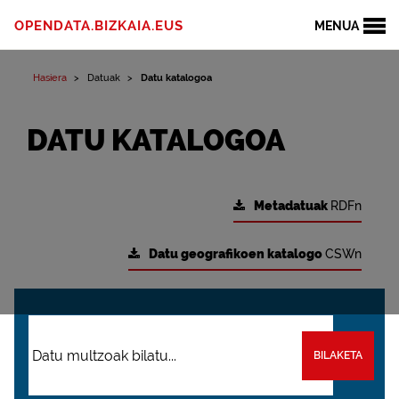
OPENDATA.BIZKAIA.EUS
MENUA
Hasiera
Datuak
Datu katalogoa
DATU KATALOGOA
Metadatuak
RDFn
Datu geografikoen katalogo
CSWn
BILAKETA