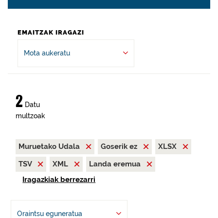
EMAITZAK IRAGAZI
Mota aukeratu
2
Datu
multzoak
Muruetako Udala
Goserik ez
XLSX
TSV
XML
Landa eremua
Iragazkiak berrezarri
Oraintsu eguneratua