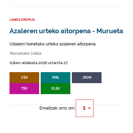
LANDA EREMUA
Azaleren urteko aitorpena - Murueta
Udalerri honetako urteko azaleren aitorpena.
Muruetako Udala
Azken aldaketa 2026 urtarrila 27
CSV
XML
JSON
TSV
XLSX
Emaitzak orriz orri