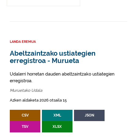
LANDA EREMUA
Abeltzaintzako ustiategien
erregistroa - Murueta
Udalerri horretan dauden abeltzaintzako ustiategien
erregistroa.
Muruetako Udala
Azken aldaketa 2026 otsaila 15
CSV
XML
JSON
TSV
XLSX