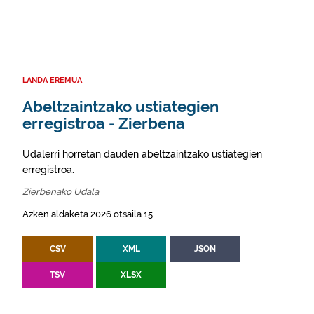
LANDA EREMUA
Abeltzaintzako ustiategien
erregistroa - Zierbena
Udalerri horretan dauden abeltzaintzako ustiategien
erregistroa.
Zierbenako Udala
Azken aldaketa 2026 otsaila 15
CSV
XML
JSON
TSV
XLSX