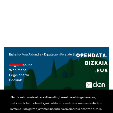
OPENDATA.
Bizkaiko Foru Aldundia
-
Diputación Foral de Bizkaia
BIZKAIA
Irisgarritasuna
.EUS
Web mapa
Lege-oharra
Cookiak
rekin kudeatua
Atari honek
cookie
-ak erabiltzen ditu, bereak zein hirugarrenenak,
zerbitzua hobetu eta nabigazio ohiturei buruzko informazio estatistikoa
lortzeko. Nabigatzen jarraitzen baduzu haien erabilera onartzen duzula