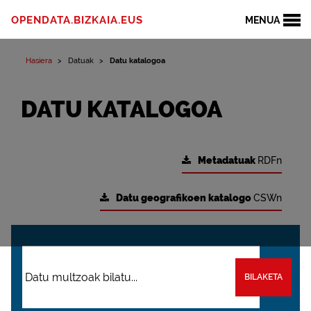
OPENDATA.BIZKAIA.EUS
MENUA
Hasiera
Datuak
Datu katalogoa
DATU KATALOGOA
Metadatuak
RDFn
Datu geografikoen katalogo
CSWn
BILAKETA