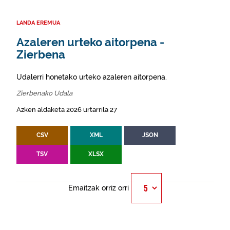
LANDA EREMUA
Azaleren urteko aitorpena -
Zierbena
Udalerri honetako urteko azaleren aitorpena.
Zierbenako Udala
Azken aldaketa 2026 urtarrila 27
CSV
XML
JSON
TSV
XLSX
Emaitzak orriz orri