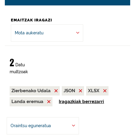
EMAITZAK IRAGAZI
Mota aukeratu
2
Datu
multzoak
Zierbenako Udala
JSON
XLSX
Landa eremua
Iragazkiak berrezarri
Oraintsu eguneratua