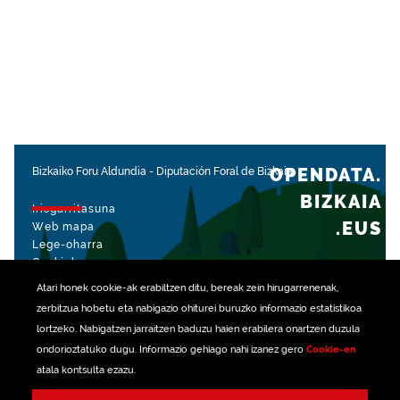
OPENDATA.
Bizkaiko Foru Aldundia
-
Diputación Foral de Bizkaia
BIZKAIA
Irisgarritasuna
.EUS
Web mapa
Lege-oharra
Cookiak
Atari honek
cookie
-ak erabiltzen ditu, bereak zein hirugarrenenak,
rekin kudeatua
zerbitzua hobetu eta nabigazio ohiturei buruzko informazio estatistikoa
lortzeko. Nabigatzen jarraitzen baduzu haien erabilera onartzen duzula
ondorioztatuko dugu. Informazio gehiago nahi izanez gero
Cookie-en
atala kontsulta ezazu.