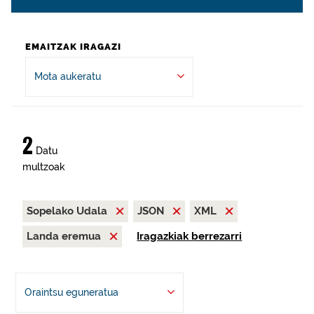
EMAITZAK IRAGAZI
Mota aukeratu
2
Datu
multzoak
Sopelako Udala
JSON
XML
Landa eremua
Iragazkiak berrezarri
Oraintsu eguneratua