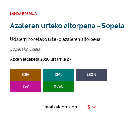
LANDA EREMUA
Azaleren urteko aitorpena - Sopela
Udalerri honetako urteko azaleren aitorpena.
Sopelako Udala
Azken aldaketa 2026 urtarrila 27
CSV
XML
JSON
TSV
XLSX
Emaitzak orriz orri