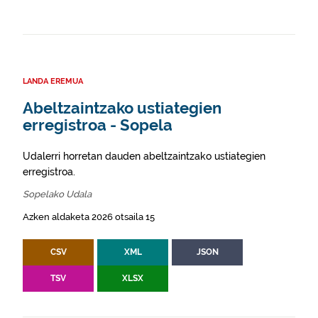
LANDA EREMUA
Abeltzaintzako ustiategien
erregistroa - Sopela
Udalerri horretan dauden abeltzaintzako ustiategien
erregistroa.
Sopelako Udala
Azken aldaketa 2026 otsaila 15
CSV
XML
JSON
TSV
XLSX