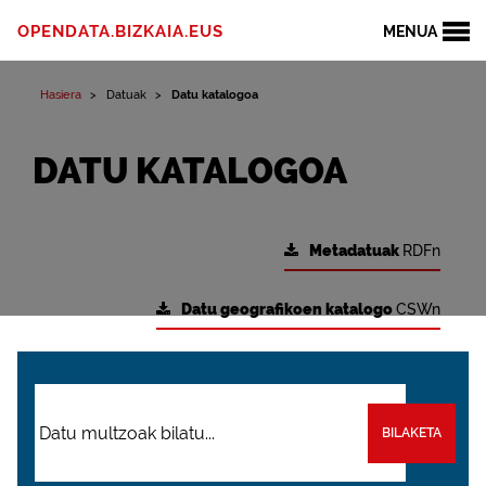
OPENDATA.BIZKAIA.EUS
MENUA
Hasiera
Datuak
Datu katalogoa
DATU KATALOGOA
Metadatuak
RDFn
Datu geografikoen katalogo
CSWn
BILAKETA