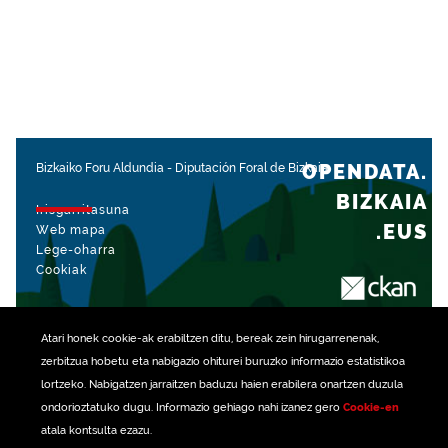
OPENDATA.
Bizkaiko Foru Aldundia
-
Diputación Foral de Bizkaia
BIZKAIA
Irisgarritasuna
.EUS
Web mapa
Lege-oharra
Cookiak
rekin kudeatua
Atari honek
cookie
-ak erabiltzen ditu, bereak zein hirugarrenenak,
zerbitzua hobetu eta nabigazio ohiturei buruzko informazio estatistikoa
lortzeko. Nabigatzen jarraitzen baduzu haien erabilera onartzen duzula
ondorioztatuko dugu. Informazio gehiago nahi izanez gero
Cookie-en
atala kontsulta ezazu.