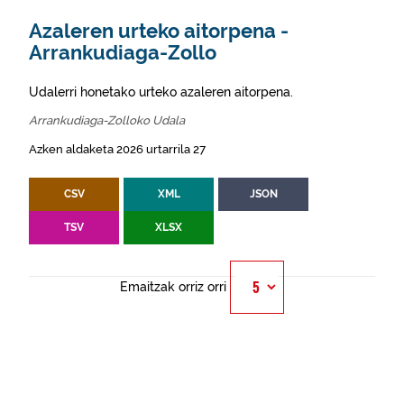
Azaleren urteko aitorpena -
Arrankudiaga-Zollo
Udalerri honetako urteko azaleren aitorpena.
Arrankudiaga-Zolloko Udala
Azken aldaketa 2026 urtarrila 27
CSV
XML
JSON
TSV
XLSX
Emaitzak orriz orri