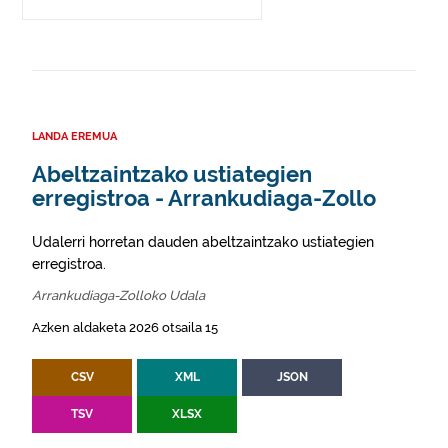
LANDA EREMUA
Abeltzaintzako ustiategien
erregistroa - Arrankudiaga-Zollo
Udalerri horretan dauden abeltzaintzako ustiategien
erregistroa.
Arrankudiaga-Zolloko Udala
Azken aldaketa 2026 otsaila 15
CSV
XML
JSON
TSV
XLSX