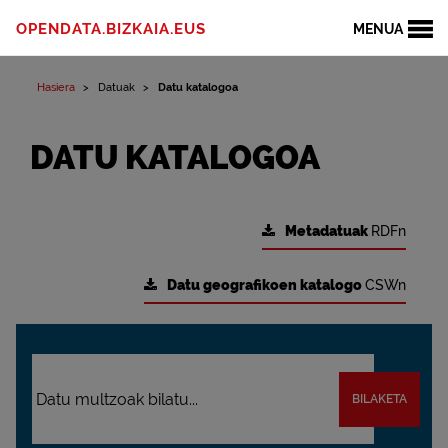
OPENDATA.BIZKAIA.EUS
MENUA
Hasiera
Datuak
Datu katalogoa
DATU KATALOGOA
Metadatuak
RDFn
Datu geografikoen katalogo
CSWn
BILAKETA