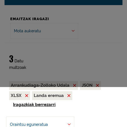
EMAITZAK IRAGAZI
Mota aukeratu
3
Datu
multzoak
Arrankudiaga-Zolloko Udala
JSON
XLSX
Landa eremua
Iragazkiak berrezarri
Oraintsu eguneratua