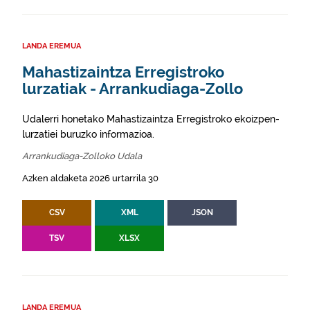
LANDA EREMUA
Mahastizaintza Erregistroko
lurzatiak - Arrankudiaga-Zollo
Udalerri honetako Mahastizaintza Erregistroko ekoizpen-
lurzatiei buruzko informazioa.
Arrankudiaga-Zolloko Udala
Azken aldaketa 2026 urtarrila 30
CSV
XML
JSON
TSV
XLSX
LANDA EREMUA