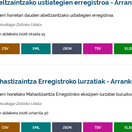
ltzaintzako ustiategien erregistroa - Arra
erri horretan dauden abeltzaintzako ustiategien erregistroa.
nkudiaga-Zolloko Udala
 aldaketa 2026 otsaila 15
CSV
XML
JSON
TSV
XLS
astizaintza Erregistroko lurzatiak - Arran
erri honetako Mahastizaintza Erregistroko ekoizpen-lurzatiei buruzko
nkudiaga-Zolloko Udala
 aldaketa 2026 urtarrila 30
CSV
XML
JSON
TSV
XLS