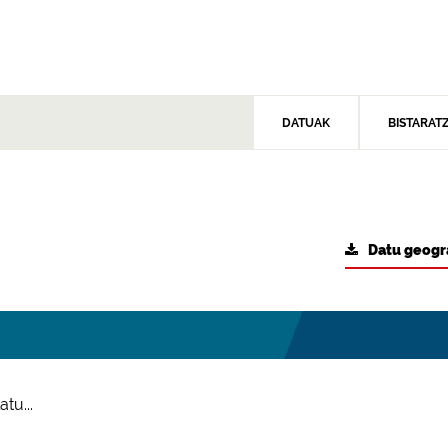
DATUAK
BISTARAT
Datu geogr