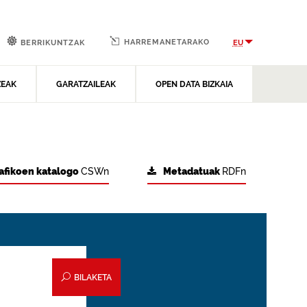
HARREMANETARAKO
EU
BERRIKUNTZAK
ZEAK
GARATZAILEAK
OPEN DATA BIZKAIA
afikoen katalogo
CSWn
Metadatuak
RDFn
BILAKETA