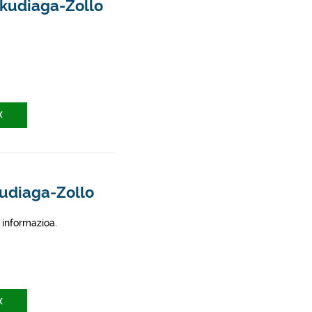
nkudiaga-Zollo
X
kudiaga-Zollo
 informazioa.
X