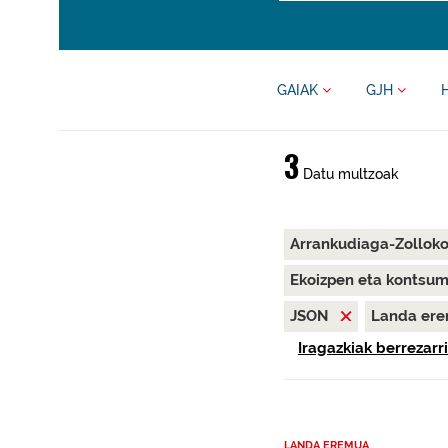
GAIAK
GJH
3
Datu multzoak
Arrankudiaga-Zollok
Ekoizpen eta kontsu
JSON
Landa er
Iragazkiak berrezarri
LANDA EREMUA