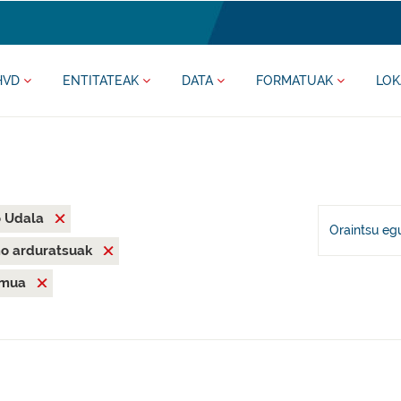
HVD
ENTITATEAK
DATA
FORMATUAK
LOK
o Udala
Oraintsu eg
mo arduratsuak
emua