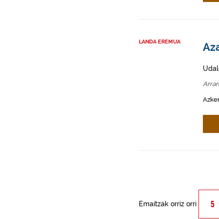
LANDA EREMUA
Az
Udal
Arra
Azken
Emaitzak orriz orri