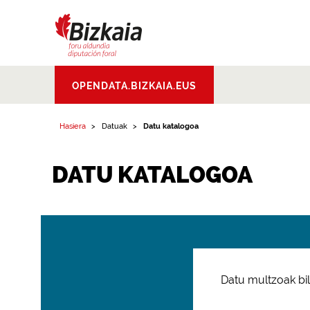
Bizkaiko Foru
OPENDATA.BIZKAIA.EUS
Aldundia
.
Diputacion
Foral de Bizkaia
Hasiera
Datuak
Datu katalogoa
DATU KATALOGOA