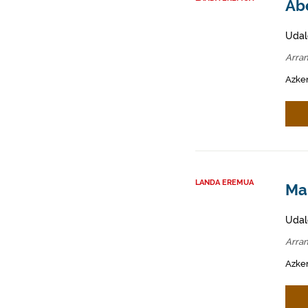
Abe
Udal
Arra
Azken
LANDA EREMUA
Mah
Udal
Arra
Azken