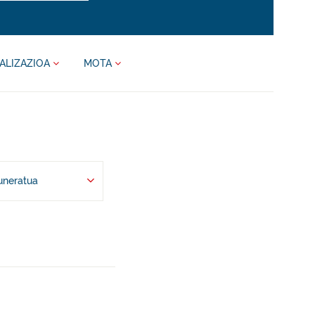
ALIZAZIOA
MOTA
uneratua