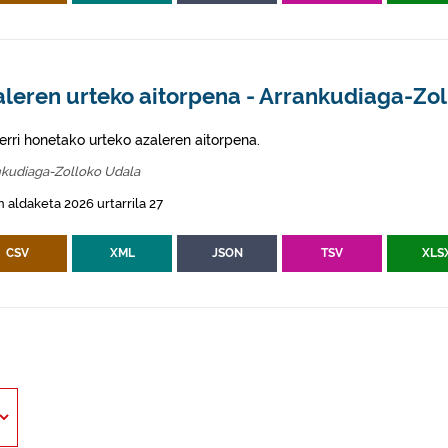
aleren urteko aitorpena - Arrankudiaga-Zol
erri honetako urteko azaleren aitorpena.
nkudiaga-Zolloko Udala
 aldaketa 2026 urtarrila 27
CSV
XML
JSON
TSV
XLS