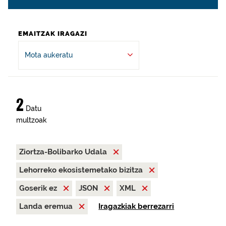
EMAITZAK IRAGAZI
Mota aukeratu
2
Datu
multzoak
Ziortza-Bolibarko Udala
Lehorreko ekosistemetako bizitza
Goserik ez
JSON
XML
Landa eremua
Iragazkiak berrezarri