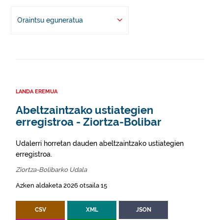
Oraintsu eguneratua
LANDA EREMUA
Abeltzaintzako ustiategien
erregistroa - Ziortza-Bolibar
Udalerri horretan dauden abeltzaintzako ustiategien
erregistroa.
Ziortza-Bolibarko Udala
Azken aldaketa 2026 otsaila 15
CSV
XML
JSON