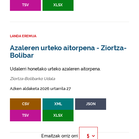
TSV
XLSX
LANDA EREMUA
Azaleren urteko aitorpena - Ziortza-
Bolibar
Udalerri honetako urteko azaleren aitorpena.
Ziortza-Bolibarko Udala
Azken aldaketa 2026 urtarrila 27
CSV
XML
JSON
TSV
XLSX
Emaitzak orriz orri