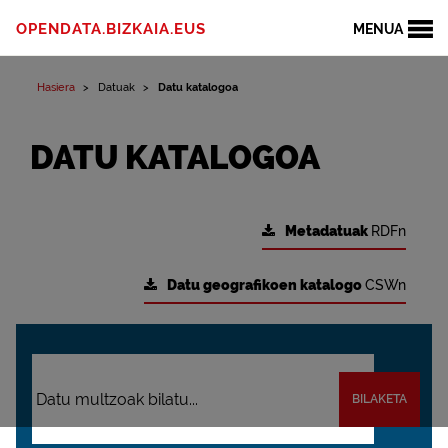
OPENDATA.BIZKAIA.EUS
MENUA
Hasiera
Datuak
Datu katalogoa
DATU KATALOGOA
Metadatuak
RDFn
Datu geografikoen katalogo
CSWn
BILAKETA