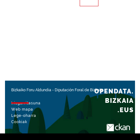
OPENDATA.
Bizkaiko Foru Aldundia
-
Diputación Foral de Bizkaia
BIZKAIA
Irisgarritasuna
.EUS
Web mapa
Lege-oharra
Cookiak
rekin kudeatua