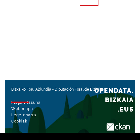
OPENDATA.
Bizkaiko Foru Aldundia
-
Diputación Foral de Bizkaia
BIZKAIA
Irisgarritasuna
.EUS
Web mapa
Lege-oharra
Cookiak
rekin kudeatua