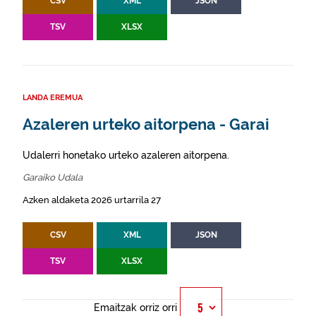
CSV
XML
JSON
TSV
XLSX
LANDA EREMUA
Azaleren urteko aitorpena - Garai
Udalerri honetako urteko azaleren aitorpena.
Garaiko Udala
Azken aldaketa 2026 urtarrila 27
CSV
XML
JSON
TSV
XLSX
Emaitzak orriz orri