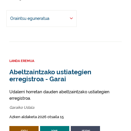
Oraintsu eguneratua
LANDA EREMUA
Abeltzaintzako ustiategien
erregistroa - Garai
Udalerri horretan dauden abeltzaintzako ustiategien
erregistroa.
Garaiko Udala
Azken aldaketa 2026 otsaila 15