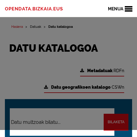
OPENDATA.BIZKAIA.EUS
MENUA
Hasiera
Datuak
Datu katalogoa
DATU KATALOGOA
Metadatuak
RDFn
Datu geografikoen katalogo
CSWn
BILAKETA