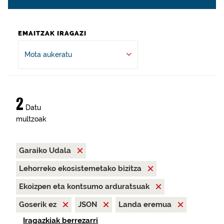
EMAITZAK IRAGAZI
Mota aukeratu
2
Datu
multzoak
Garaiko Udala
Lehorreko ekosistemetako bizitza
Ekoizpen eta kontsumo arduratsuak
Goserik ez
JSON
Landa eremua
Iragazkiak berrezarri