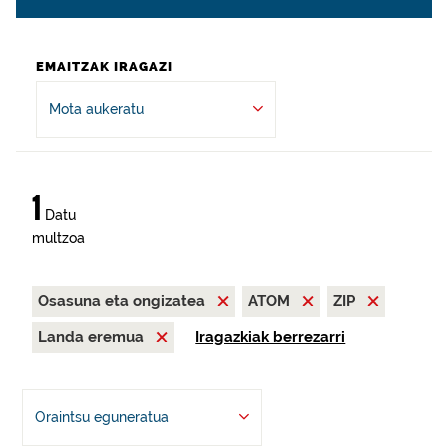
EMAITZAK IRAGAZI
Mota aukeratu
1
Datu
multzoa
Osasuna eta ongizatea
ATOM
ZIP
Landa eremua
Iragazkiak berrezarri
Oraintsu eguneratua