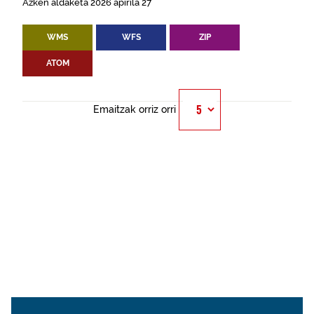
Azken aldaketa 2026 apirila 27
WMS
WFS
ZIP
ATOM
Emaitzak orriz orri