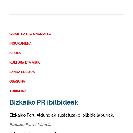
GIZARTEA ETA ONGIZATEA
INGURUMENA
KIROLA
KULTURA ETA AISIA
LANDA EREMUA
OSASUNA
TURISMOA
Bizkaiko PR ibilbideak
Bizkaiko Foru Aldundiak sustatutako ibilbide laburrak.
Bizkaiko Foru Aldundia