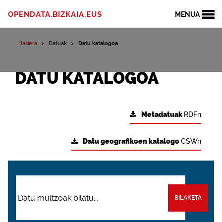
OPENDATA.BIZKAIA.EUS
MENUA
Hasiera
Datuak
Datu katalogoa
DATU KATALOGOA
Metadatuak
RDFn
Datu geografikoen katalogo
CSWn
BILAKETA