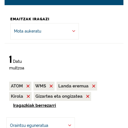
EMAITZAK IRAGAZI
Mota aukeratu
1
Datu
multzoa
ATOM
WMS
Landa eremua
Kirola
Gizartea eta ongizatea
Iragazkiak berrezarri
Oraintsu eguneratua