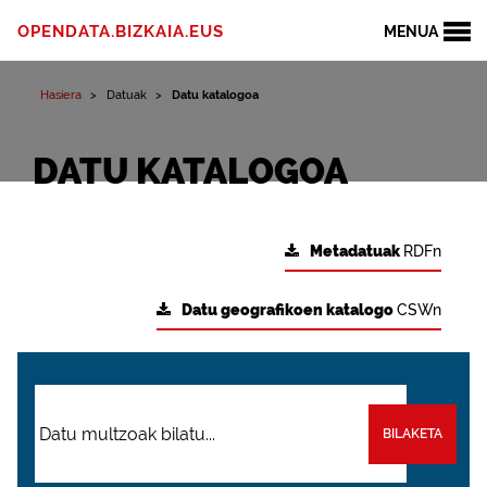
OPENDATA.BIZKAIA.EUS
MENUA
Hasiera
Datuak
Datu katalogoa
DATU KATALOGOA
Metadatuak
RDFn
Datu geografikoen katalogo
CSWn
BILAKETA