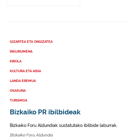
GIZARTEA ETA ONGIZATEA
INGURUMENA
KIROLA
KULTURA ETA AISIA
LANDA EREMUA
OSASUNA
TURISMOA
Bizkaiko PR ibilbideak
Bizkaiko Foru Aldundiak sustatutako ibilbide laburrak.
Bizkaiko Foru Aldundia