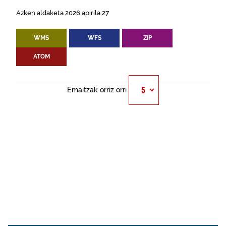
Azken aldaketa 2026 apirila 27
WMS
WFS
ZIP
ATOM
Emaitzak orriz orri