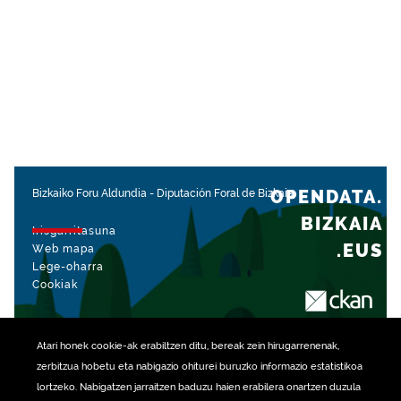
OPENDATA.
Bizkaiko Foru Aldundia
-
Diputación Foral de Bizkaia
BIZKAIA
Irisgarritasuna
.EUS
Web mapa
Lege-oharra
Cookiak
rekin kudeatua
Atari honek
cookie
-ak erabiltzen ditu, bereak zein hirugarrenenak,
zerbitzua hobetu eta nabigazio ohiturei buruzko informazio estatistikoa
lortzeko. Nabigatzen jarraitzen baduzu haien erabilera onartzen duzula