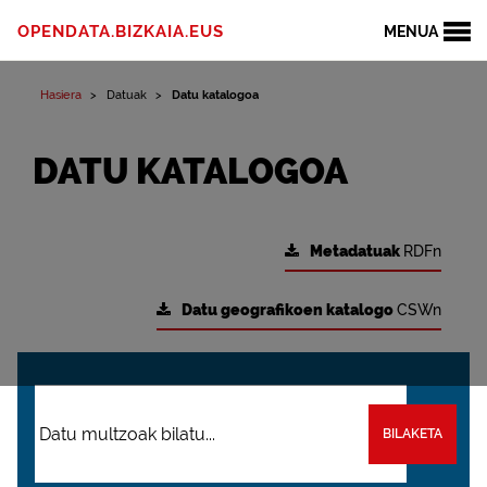
OPENDATA.BIZKAIA.EUS
MENUA
Hasiera
Datuak
Datu katalogoa
DATU KATALOGOA
Metadatuak
RDFn
Datu geografikoen katalogo
CSWn
BILAKETA