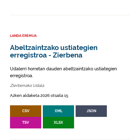
LANDA EREMUA
Abeltzaintzako ustiategien
erregistroa - Zierbena
Udalerri horretan dauden abeltzaintzako ustiategien
erregistroa.
Zierbenako Udala
Azken aldaketa 2026 otsaila 15
CSV
XML
JSON
TSV
XLSX