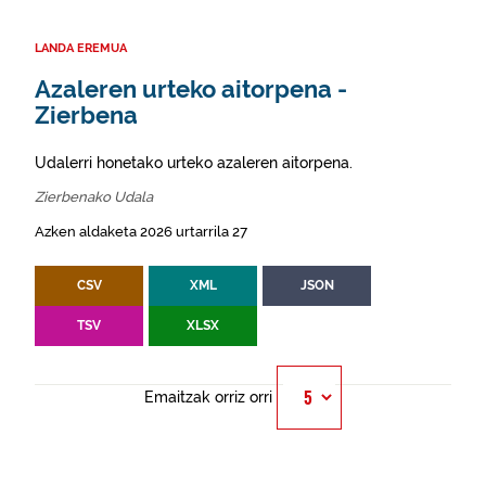
LANDA EREMUA
Azaleren urteko aitorpena -
Zierbena
Udalerri honetako urteko azaleren aitorpena.
Zierbenako Udala
Azken aldaketa 2026 urtarrila 27
CSV
XML
JSON
TSV
XLSX
Emaitzak orriz orri