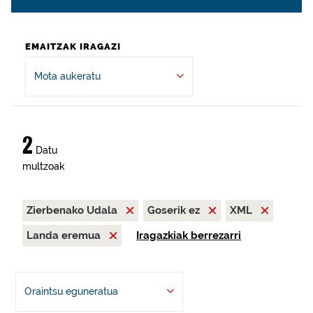
EMAITZAK IRAGAZI
Mota aukeratu
2
Datu
multzoak
Zierbenako Udala
Goserik ez
XML
Landa eremua
Iragazkiak berrezarri
Oraintsu eguneratua