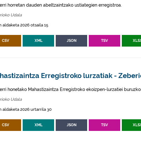
erri horretan dauden abeltzaintzako ustiategien erregistroa.
rioko Udala
 aldaketa 2026 otsaila 15
CSV
XML
JSON
TSV
XLS
astizaintza Erregistroko lurzatiak - Zeberi
erri honetako Mahastizaintza Erregistroko ekoizpen-lurzatiei buruzko
rioko Udala
 aldaketa 2026 urtarrila 30
CSV
XML
JSON
TSV
XLS