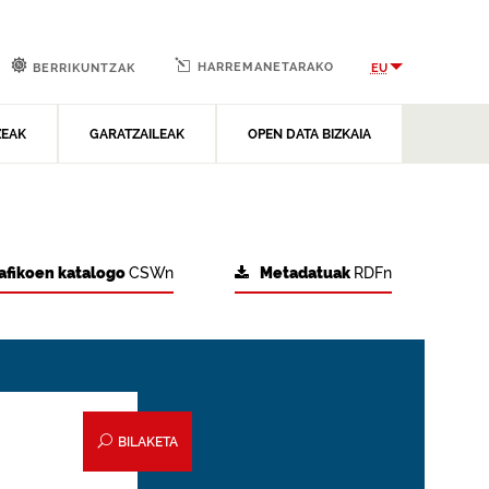
HARREMANETARAKO
EU
BERRIKUNTZAK
ZEAK
GARATZAILEAK
OPEN DATA BIZKAIA
afikoen katalogo
CSWn
Metadatuak
RDFn
BILAKETA