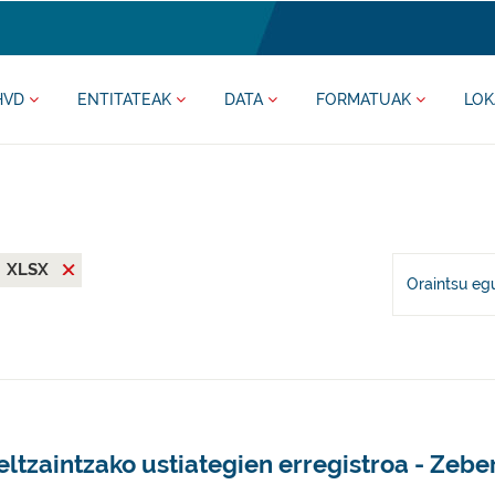
HVD
ENTITATEAK
DATA
FORMATUAK
LOK
XLSX
Oraintsu eg
ltzaintzako ustiategien erregistroa - Zebe