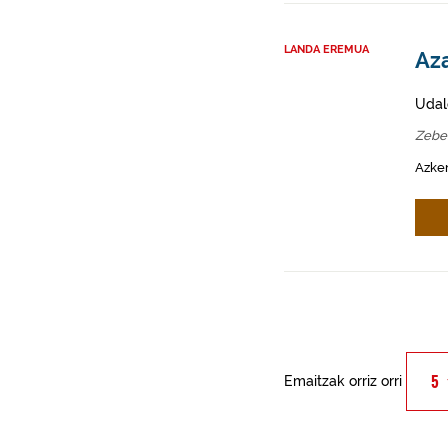
LANDA EREMUA
Aza
Udal
Zebe
Azken
Emaitzak orriz orri