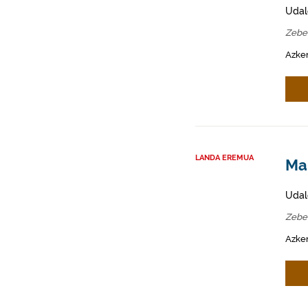
Udal
Zebe
Azken
LANDA EREMUA
Mah
Udal
Zebe
Azken