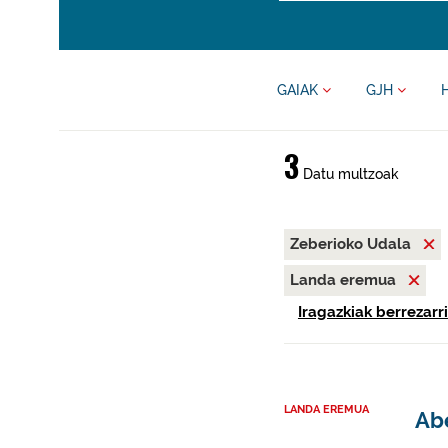
GAIAK
GJH
3
Datu multzoak
Zeberioko Udala
Landa eremua
Iragazkiak berrezarri
LANDA EREMUA
Abe