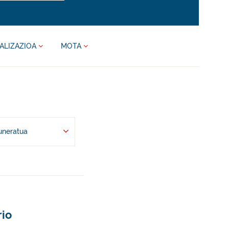
ALIZAZIOA
MOTA
uneratua
rio