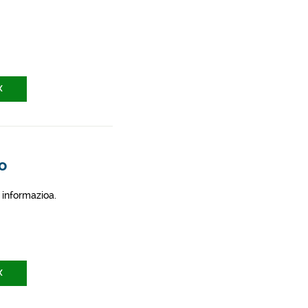
X
o
 informazioa.
X