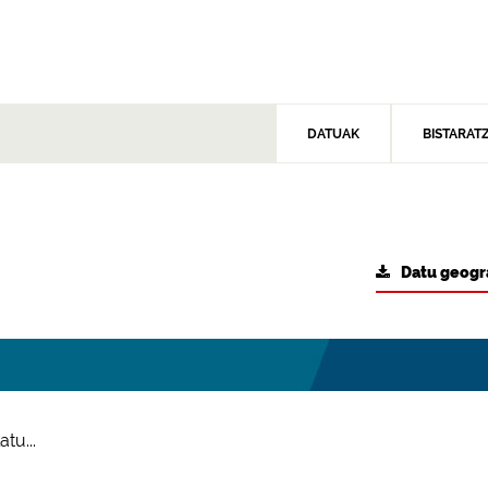
DATUAK
BISTARAT
Datu geogr