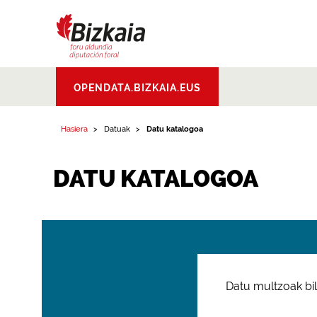
Bizkaiko Foru
OPENDATA.BIZKAIA.EUS
Aldundia
.
Diputacion
Foral de Bizkaia
Hasiera
Datuak
Datu katalogoa
DATU KATALOGOA