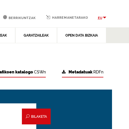
HARREMANETARAKO
EU
BERRIKUNTZAK
ZEAK
GARATZAILEAK
OPEN DATA BIZKAIA
afikoen katalogo
CSWn
Metadatuak
RDFn
BILAKETA