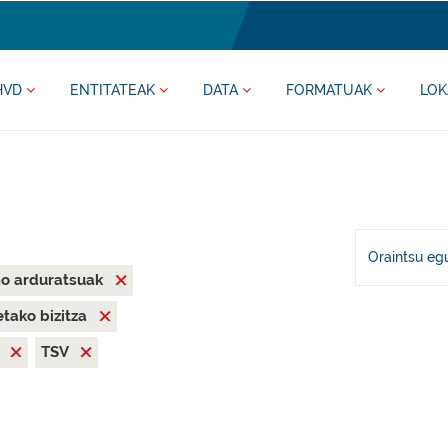
HVD
ENTITATEAK
DATA
FORMATUAK
LOK
Oraintsu eg
mo arduratsuak
tako bizitza
X
TSV