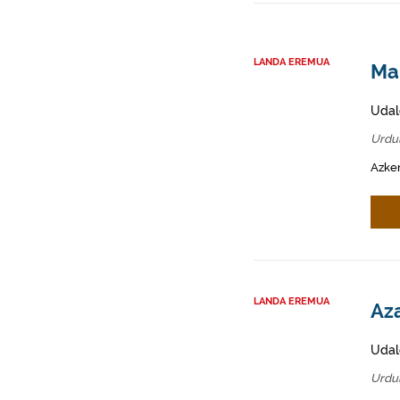
LANDA EREMUA
Mah
Udal
Urdu
Azken
LANDA EREMUA
Aza
Udal
Urdu