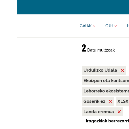
GAIAK
GJH
2
Datu multzoak
Urdulizko Udala
Ekoizpen eta kontsu
Lehorreko ekosisteme
Goserik ez
XLS
Landa eremua
Iragazkiak berrezarri