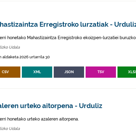
astizaintza Erregistroko lurzatiak - Urduli
erri honetako Mahastizaintza Erregistroko ekoizpen-lurzatiei buruzko
lizko Udala
 aldaketa 2026 urtarrila 30
CSV
XML
JSON
TSV
XLS
leren urteko aitorpena - Urduliz
erri honetako urteko azaleren aitorpena.
lizko Udala