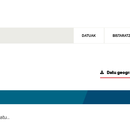
DATUAK
BISTARAT
Datu geogr