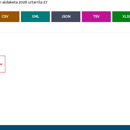
 aldaketa 2026 urtarrila 27
CSV
XML
JSON
TSV
XLS