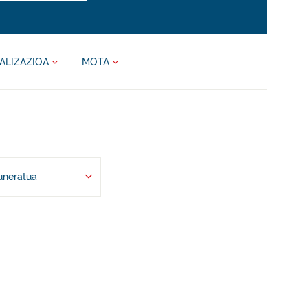
ALIZAZIOA
MOTA
uneratua