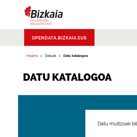
Bizkaiko Foru
OPENDATA.BIZKAIA.EUS
Aldundia
.
Diputacion
Foral de Bizkaia
Hasiera
Datuak
Datu katalogoa
DATU KATALOGOA