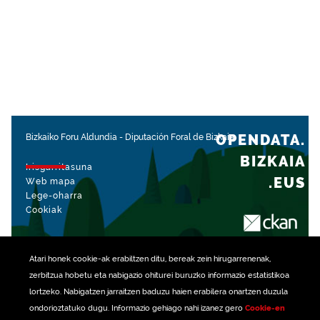
OPENDATA.
Bizkaiko Foru Aldundia
-
Diputación Foral de Bizkaia
BIZKAIA
Irisgarritasuna
.EUS
Web mapa
Lege-oharra
Cookiak
rekin kudeatua
Atari honek
cookie
-ak erabiltzen ditu, bereak zein hirugarrenenak,
zerbitzua hobetu eta nabigazio ohiturei buruzko informazio estatistikoa
lortzeko. Nabigatzen jarraitzen baduzu haien erabilera onartzen duzula
ondorioztatuko dugu. Informazio gehiago nahi izanez gero
Cookie-en