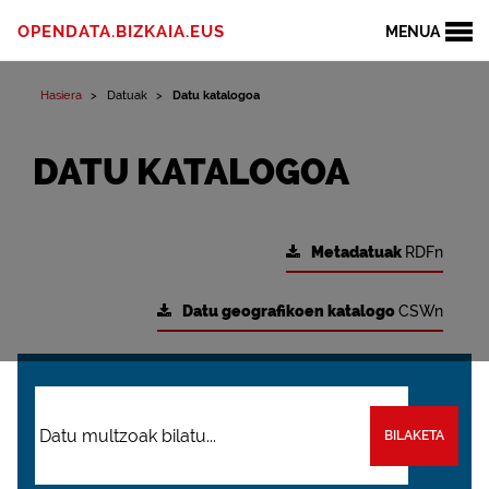
OPENDATA.BIZKAIA.EUS
MENUA
Hasiera
Datuak
Datu katalogoa
DATU KATALOGOA
Metadatuak
RDFn
Datu geografikoen katalogo
CSWn
BILAKETA