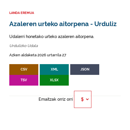
LANDA EREMUA
Azaleren urteko aitorpena - Urduliz
Udalerri honetako urteko azaleren aitorpena.
Urdulizko Udala
Azken aldaketa 2026 urtarrila 27
CSV
XML
JSON
TSV
XLSX
Emaitzak orriz orri