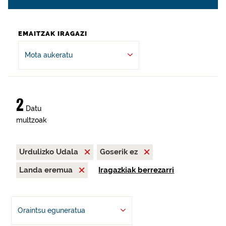
EMAITZAK IRAGAZI
Mota aukeratu
2
Datu
multzoak
Urdulizko Udala
Goserik ez
Landa eremua
Iragazkiak berrezarri
Oraintsu eguneratua