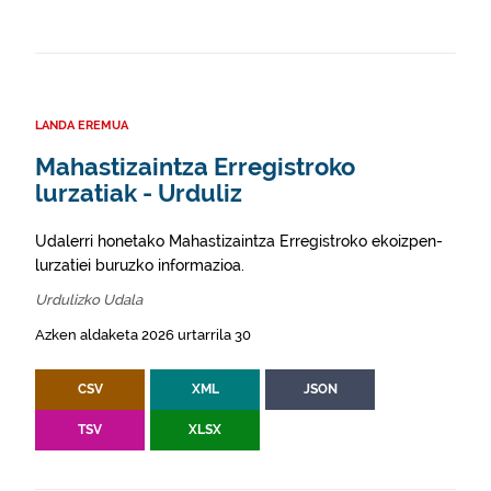
LANDA EREMUA
Mahastizaintza Erregistroko
lurzatiak - Urduliz
Udalerri honetako Mahastizaintza Erregistroko ekoizpen-
lurzatiei buruzko informazioa.
Urdulizko Udala
Azken aldaketa 2026 urtarrila 30
CSV
XML
JSON
TSV
XLSX