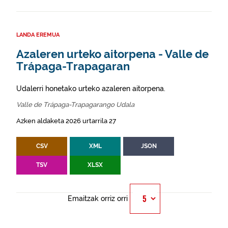
LANDA EREMUA
Azaleren urteko aitorpena - Valle de
Trápaga-Trapagaran
Udalerri honetako urteko azaleren aitorpena.
Valle de Trápaga-Trapagarango Udala
Azken aldaketa 2026 urtarrila 27
CSV
XML
JSON
TSV
XLSX
Emaitzak orriz orri