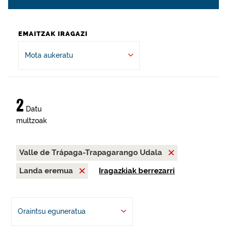
EMAITZAK IRAGAZI
Mota aukeratu
2
Datu
multzoak
Valle de Trápaga-Trapagarango Udala
Landa eremua
Iragazkiak berrezarri
Oraintsu eguneratua