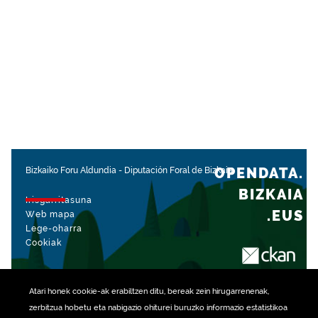
OPENDATA.
Bizkaiko Foru Aldundia
-
Diputación Foral de Bizkaia
BIZKAIA
Irisgarritasuna
.EUS
Web mapa
Lege-oharra
Cookiak
rekin kudeatua
Atari honek
cookie
-ak erabiltzen ditu, bereak zein hirugarrenenak,
zerbitzua hobetu eta nabigazio ohiturei buruzko informazio estatistikoa