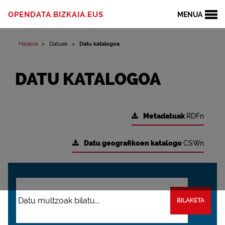
OPENDATA.BIZKAIA.EUS
MENUA
Hasiera
Datuak
Datu katalogoa
DATU KATALOGOA
Metadatuak
RDFn
Datu geografikoen katalogo
CSWn
BILAKETA