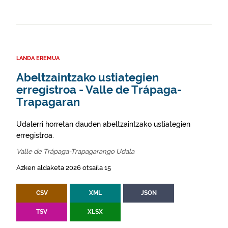
LANDA EREMUA
Abeltzaintzako ustiategien
erregistroa - Valle de Trápaga-
Trapagaran
Udalerri horretan dauden abeltzaintzako ustiategien
erregistroa.
Valle de Trápaga-Trapagarango Udala
Azken aldaketa 2026 otsaila 15
CSV
XML
JSON
TSV
XLSX