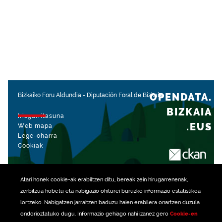
OPENDATA.
Bizkaiko Foru Aldundia
-
Diputación Foral de Bizkaia
BIZKAIA
Irisgarritasuna
.EUS
Web mapa
Lege-oharra
Cookiak
rekin kudeatua
Atari honek
cookie
-ak erabiltzen ditu, bereak zein hirugarrenenak,
zerbitzua hobetu eta nabigazio ohiturei buruzko informazio estatistikoa
lortzeko. Nabigatzen jarraitzen baduzu haien erabilera onartzen duzula
ondorioztatuko dugu. Informazio gehiago nahi izanez gero
Cookie-en