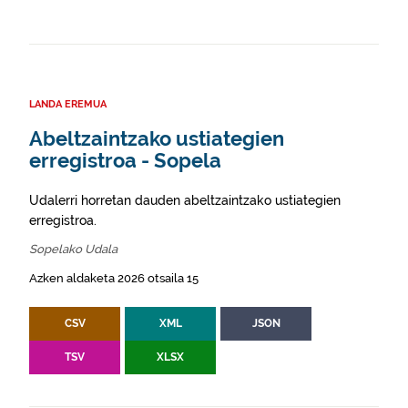
LANDA EREMUA
Abeltzaintzako ustiategien
erregistroa - Sopela
Udalerri horretan dauden abeltzaintzako ustiategien
erregistroa.
Sopelako Udala
Azken aldaketa 2026 otsaila 15
CSV
XML
JSON
TSV
XLSX