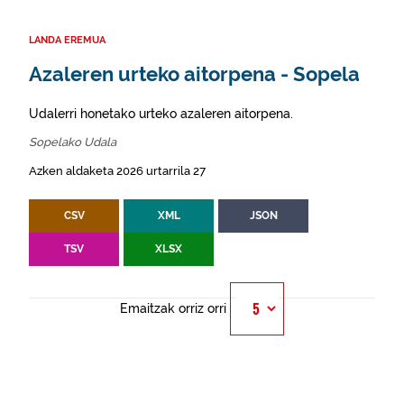
LANDA EREMUA
Azaleren urteko aitorpena - Sopela
Udalerri honetako urteko azaleren aitorpena.
Sopelako Udala
Azken aldaketa 2026 urtarrila 27
CSV
XML
JSON
TSV
XLSX
Emaitzak orriz orri