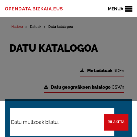
OPENDATA.BIZKAIA.EUS
MENUA
Hasiera
Datuak
Datu katalogoa
DATU KATALOGOA
Metadatuak
RDFn
Datu geografikoen katalogo
CSWn
BILAKETA