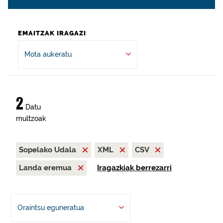
EMAITZAK IRAGAZI
Mota aukeratu
2
Datu
multzoak
Sopelako Udala
XML
CSV
Landa eremua
Iragazkiak berrezarri
Oraintsu eguneratua