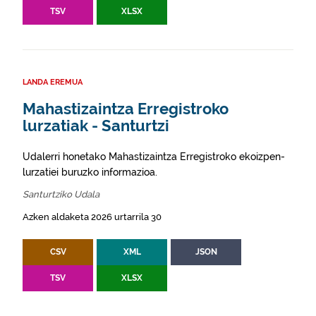
TSV
XLSX
LANDA EREMUA
Mahastizaintza Erregistroko
lurzatiak - Santurtzi
Udalerri honetako Mahastizaintza Erregistroko ekoizpen-
lurzatiei buruzko informazioa.
Santurtziko Udala
Azken aldaketa 2026 urtarrila 30
CSV
XML
JSON
TSV
XLSX