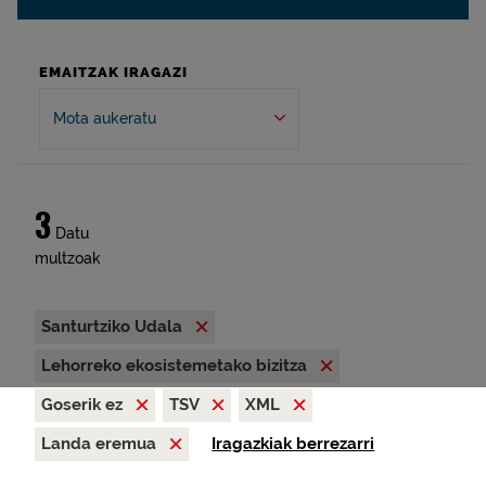
EMAITZAK IRAGAZI
Mota aukeratu
3
Datu
multzoak
Santurtziko Udala
Lehorreko ekosistemetako bizitza
Goserik ez
TSV
XML
Landa eremua
Iragazkiak berrezarri