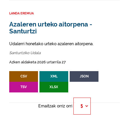
LANDA EREMUA
Azaleren urteko aitorpena -
Santurtzi
Udalerri honetako urteko azaleren aitorpena.
Santurtziko Udala
Azken aldaketa 2026 urtarrila 27
CSV
XML
JSON
TSV
XLSX
Emaitzak orriz orri