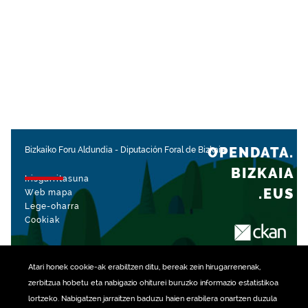
OPENDATA.
Bizkaiko Foru Aldundia
-
Diputación Foral de Bizkaia
BIZKAIA
Irisgarritasuna
.EUS
Web mapa
Lege-oharra
Cookiak
rekin kudeatua
Atari honek
cookie
-ak erabiltzen ditu, bereak zein hirugarrenenak,
zerbitzua hobetu eta nabigazio ohiturei buruzko informazio estatistikoa
lortzeko. Nabigatzen jarraitzen baduzu haien erabilera onartzen duzula