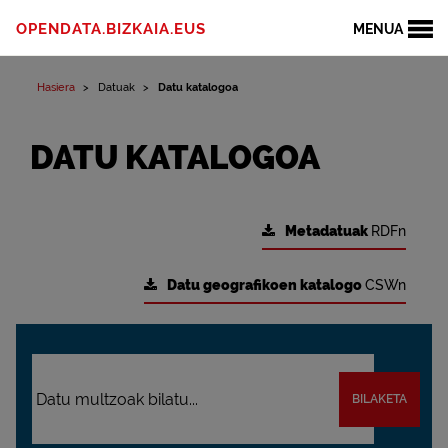
OPENDATA.BIZKAIA.EUS
MENUA
Hasiera
Datuak
Datu katalogoa
DATU KATALOGOA
Metadatuak
RDFn
Datu geografikoen katalogo
CSWn
BILAKETA