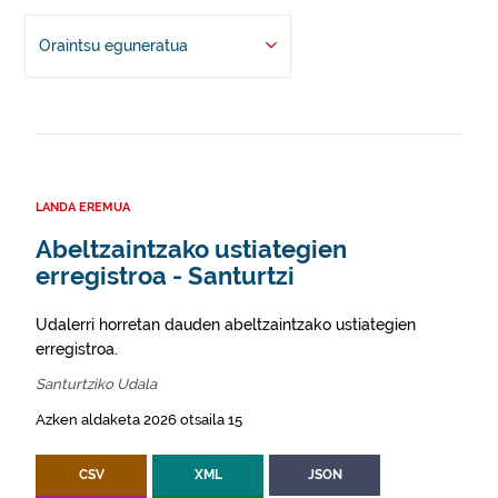
Oraintsu eguneratua
LANDA EREMUA
Abeltzaintzako ustiategien
erregistroa - Santurtzi
Udalerri horretan dauden abeltzaintzako ustiategien
erregistroa.
Santurtziko Udala
Azken aldaketa 2026 otsaila 15
CSV
XML
JSON