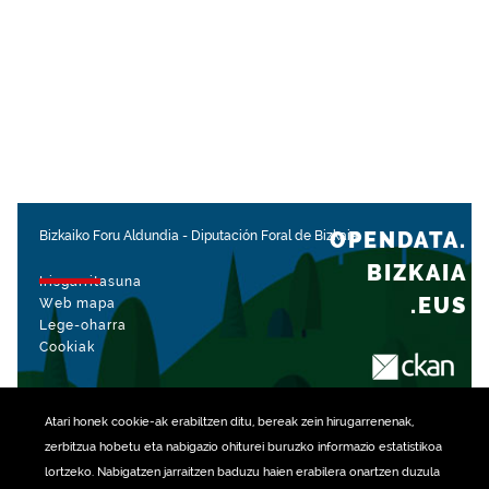
OPENDATA.
Bizkaiko Foru Aldundia
-
Diputación Foral de Bizkaia
BIZKAIA
Irisgarritasuna
.EUS
Web mapa
Lege-oharra
Cookiak
rekin kudeatua
Atari honek
cookie
-ak erabiltzen ditu, bereak zein hirugarrenenak,
zerbitzua hobetu eta nabigazio ohiturei buruzko informazio estatistikoa
lortzeko. Nabigatzen jarraitzen baduzu haien erabilera onartzen duzula