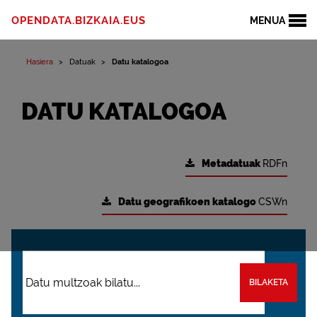
OPENDATA.BIZKAIA.EUS
MENUA
Hasiera
Datuak
Datu katalogoa
DATU KATALOGOA
Metadatuak
RDFn
Datu geografikoen katalogo
CSWn
BILAKETA