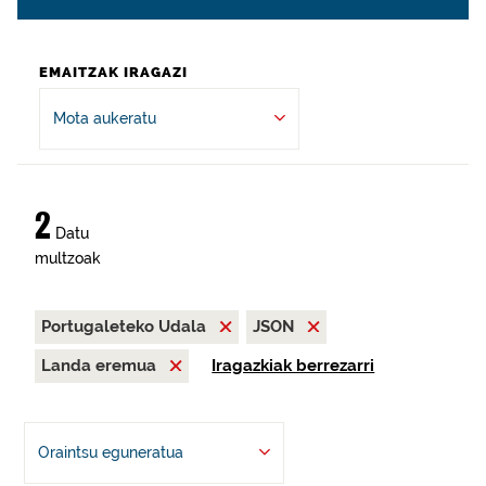
EMAITZAK IRAGAZI
Mota aukeratu
2
Datu
multzoak
Portugaleteko Udala
JSON
Landa eremua
Iragazkiak berrezarri
Oraintsu eguneratua