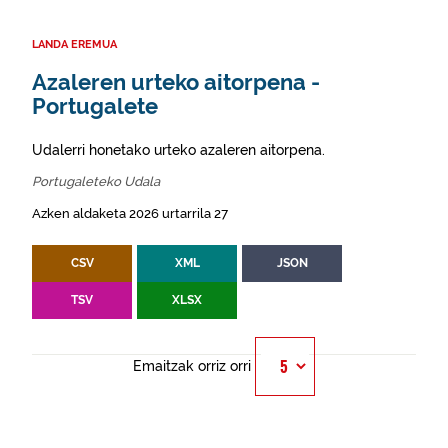
LANDA EREMUA
Azaleren urteko aitorpena -
Portugalete
Udalerri honetako urteko azaleren aitorpena.
Portugaleteko Udala
Azken aldaketa 2026 urtarrila 27
CSV
XML
JSON
TSV
XLSX
Emaitzak orriz orri