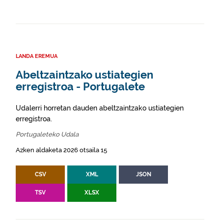
LANDA EREMUA
Abeltzaintzako ustiategien
erregistroa - Portugalete
Udalerri horretan dauden abeltzaintzako ustiategien
erregistroa.
Portugaleteko Udala
Azken aldaketa 2026 otsaila 15
CSV
XML
JSON
TSV
XLSX