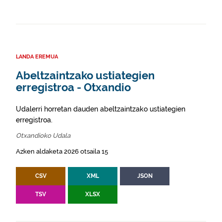
LANDA EREMUA
Abeltzaintzako ustiategien
erregistroa - Otxandio
Udalerri horretan dauden abeltzaintzako ustiategien
erregistroa.
Otxandioko Udala
Azken aldaketa 2026 otsaila 15
CSV
XML
JSON
TSV
XLSX