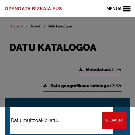
OPENDATA.BIZKAIA.EUS
MENUA
Hasiera
Datuak
Datu katalogoa
DATU KATALOGOA
Metadatuak
RDFn
Datu geografikoen katalogo
CSWn
BILAKETA