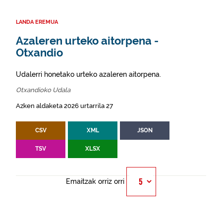
LANDA EREMUA
Azaleren urteko aitorpena -
Otxandio
Udalerri honetako urteko azaleren aitorpena.
Otxandioko Udala
Azken aldaketa 2026 urtarrila 27
CSV
XML
JSON
TSV
XLSX
Emaitzak orriz orri