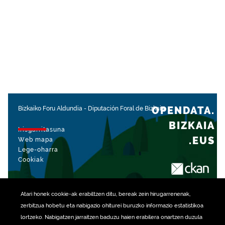
OPENDATA.
Bizkaiko Foru Aldundia
-
Diputación Foral de Bizkaia
BIZKAIA
Irisgarritasuna
.EUS
Web mapa
Lege-oharra
Cookiak
rekin kudeatua
Atari honek
cookie
-ak erabiltzen ditu, bereak zein hirugarrenenak,
zerbitzua hobetu eta nabigazio ohiturei buruzko informazio estatistikoa
lortzeko. Nabigatzen jarraitzen baduzu haien erabilera onartzen duzula