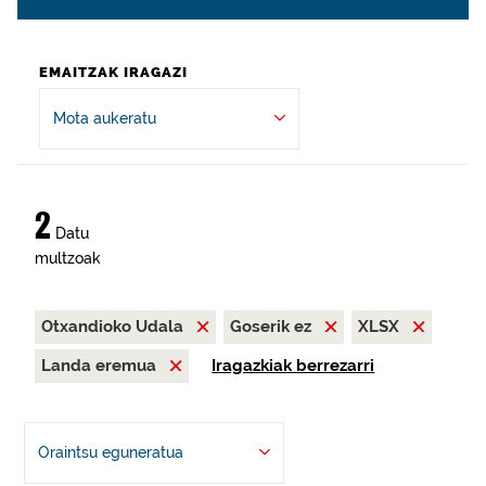
EMAITZAK IRAGAZI
Mota aukeratu
2
Datu
multzoak
Otxandioko Udala
Goserik ez
XLSX
Landa eremua
Iragazkiak berrezarri
Oraintsu eguneratua