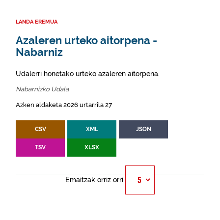
LANDA EREMUA
Azaleren urteko aitorpena -
Nabarniz
Udalerri honetako urteko azaleren aitorpena.
Nabarnizko Udala
Azken aldaketa 2026 urtarrila 27
CSV
XML
JSON
TSV
XLSX
Emaitzak orriz orri