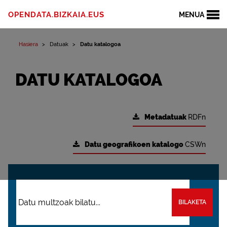
OPENDATA.BIZKAIA.EUS
MENUA
Hasiera
Datuak
Datu katalogoa
DATU KATALOGOA
Metadatuak
RDFn
Datu geografikoen katalogo
CSWn
BILAKETA