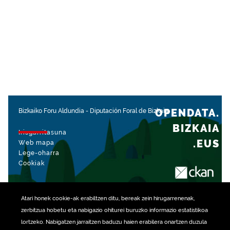
OPENDATA.
Bizkaiko Foru Aldundia
-
Diputación Foral de Bizkaia
BIZKAIA
Irisgarritasuna
.EUS
Web mapa
Lege-oharra
Cookiak
rekin kudeatua
Atari honek
cookie
-ak erabiltzen ditu, bereak zein hirugarrenenak,
zerbitzua hobetu eta nabigazio ohiturei buruzko informazio estatistikoa
lortzeko. Nabigatzen jarraitzen baduzu haien erabilera onartzen duzula