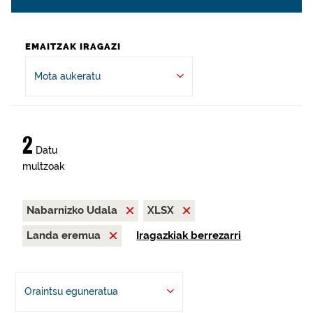
EMAITZAK IRAGAZI
Mota aukeratu
2
Datu
multzoak
Nabarnizko Udala
XLSX
Landa eremua
Iragazkiak berrezarri
Oraintsu eguneratua