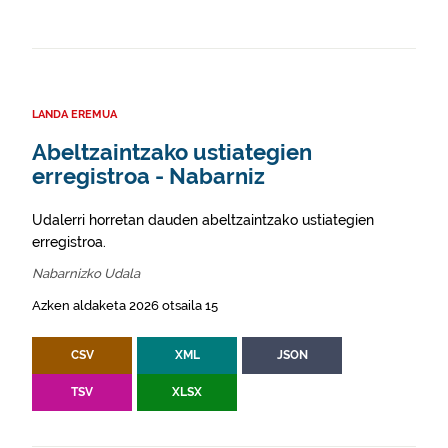
LANDA EREMUA
Abeltzaintzako ustiategien
erregistroa - Nabarniz
Udalerri horretan dauden abeltzaintzako ustiategien
erregistroa.
Nabarnizko Udala
Azken aldaketa 2026 otsaila 15
CSV
XML
JSON
TSV
XLSX