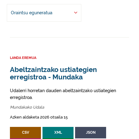
Oraintsu eguneratua
LANDA EREMUA
Abeltzaintzako ustiategien
erregistroa - Mundaka
Udalerri horretan dauden abeltzaintzako ustiategien
erregistroa.
Mundakako Udala
Azken aldaketa 2026 otsaila 15
CSV
XML
JSON