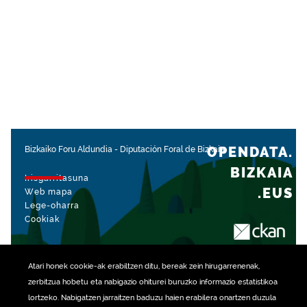
OPENDATA.
Bizkaiko Foru Aldundia
-
Diputación Foral de Bizkaia
BIZKAIA
Irisgarritasuna
.EUS
Web mapa
Lege-oharra
Cookiak
rekin kudeatua
Atari honek
cookie
-ak erabiltzen ditu, bereak zein hirugarrenenak,
zerbitzua hobetu eta nabigazio ohiturei buruzko informazio estatistikoa
lortzeko. Nabigatzen jarraitzen baduzu haien erabilera onartzen duzula