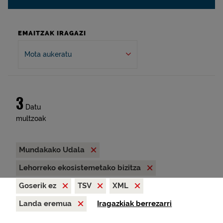
EMAITZAK IRAGAZI
Mota aukeratu
3
Datu
multzoak
Mundakako Udala
Lehorreko ekosistemetako bizitza
Goserik ez
TSV
XML
Landa eremua
Iragazkiak berrezarri