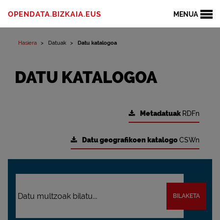
OPENDATA.BIZKAIA.EUS
MENUA
Hasiera
Datuak
Datu katalogoa
DATU KATALOGOA
Metadatuak
RDFn
Datu geografikoen katalogo
CSWn
BILAKETA