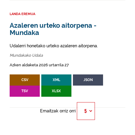
LANDA EREMUA
Azaleren urteko aitorpena -
Mundaka
Udalerri honetako urteko azaleren aitorpena.
Mundakako Udala
Azken aldaketa 2026 urtarrila 27
CSV
XML
JSON
TSV
XLSX
Emaitzak orriz orri