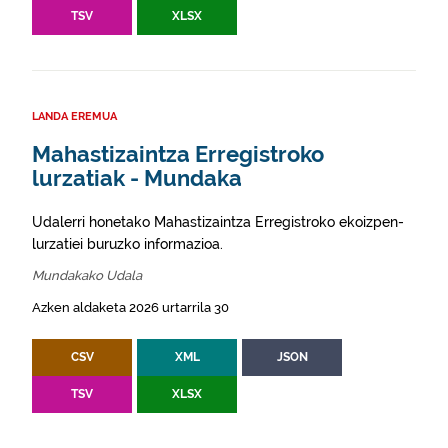
TSV
XLSX
LANDA EREMUA
Mahastizaintza Erregistroko
lurzatiak - Mundaka
Udalerri honetako Mahastizaintza Erregistroko ekoizpen-
lurzatiei buruzko informazioa.
Mundakako Udala
Azken aldaketa 2026 urtarrila 30
CSV
XML
JSON
TSV
XLSX