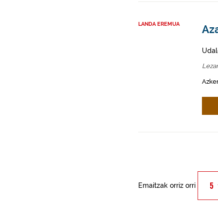
LANDA EREMUA
Az
Udal
Leza
Azken
Emaitzak orriz orri