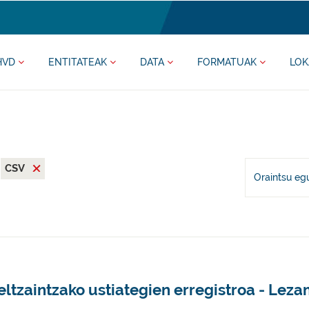
HVD
ENTITATEAK
DATA
FORMATUAK
LOK
CSV
Oraintsu eg
ltzaintzako ustiategien erregistroa - Lez