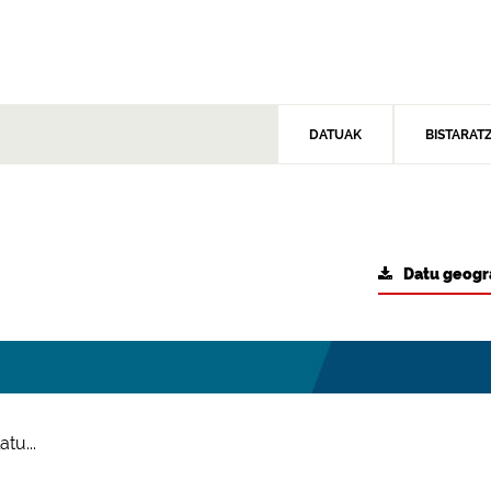
DATUAK
BISTARAT
Datu geogr