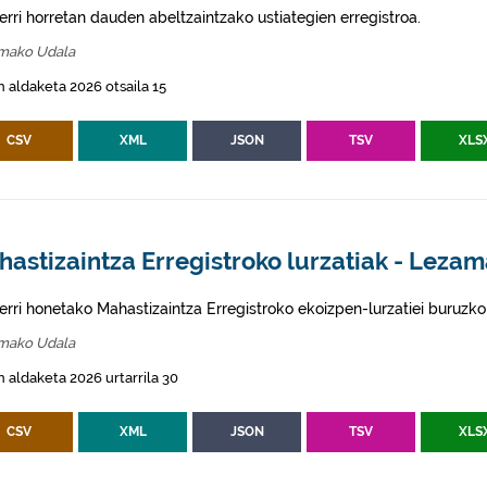
erri horretan dauden abeltzaintzako ustiategien erregistroa.
mako Udala
 aldaketa 2026 otsaila 15
CSV
XML
JSON
TSV
XLS
astizaintza Erregistroko lurzatiak - Leza
erri honetako Mahastizaintza Erregistroko ekoizpen-lurzatiei buruzko
mako Udala
 aldaketa 2026 urtarrila 30
CSV
XML
JSON
TSV
XLS