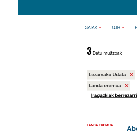
GAIAK
GJH
3
Datu multzoak
Lezamako Udala
Landa eremua
Iragazkiak berrezarri
LANDA EREMUA
Abe