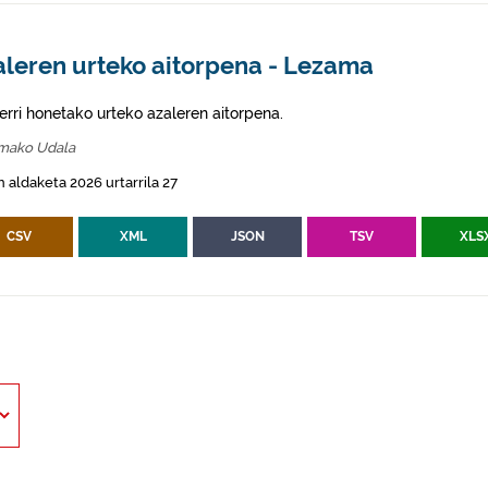
aleren urteko aitorpena - Lezama
erri honetako urteko azaleren aitorpena.
mako Udala
 aldaketa 2026 urtarrila 27
CSV
XML
JSON
TSV
XLS