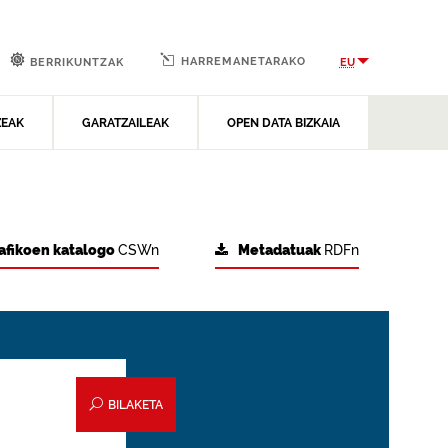
HARREMANETARAKO
EU
BERRIKUNTZAK
ZEAK
GARATZAILEAK
OPEN DATA BIZKAIA
afikoen katalogo
CSWn
Metadatuak
RDFn
BILAKETA