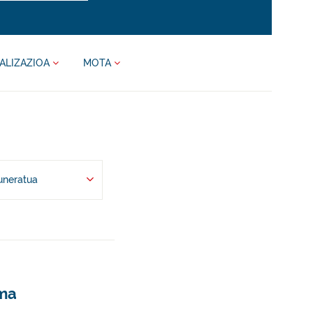
ALIZAZIOA
MOTA
uneratua
ama