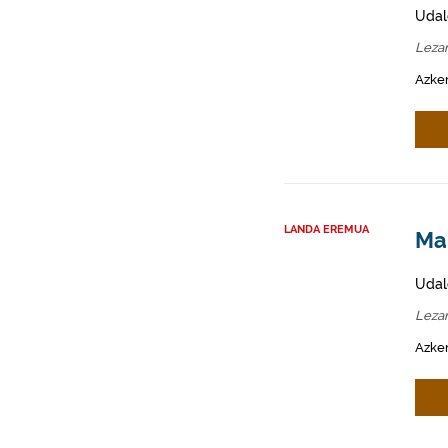
Udal
Leza
Azken
LANDA EREMUA
Mah
Udal
Leza
Azken