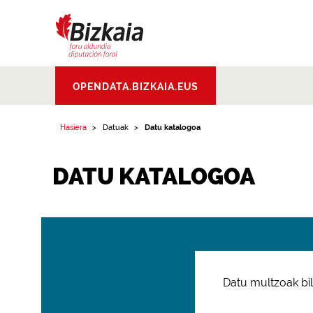
Bizkaiko Foru
OPENDATA.BIZKAIA.EUS
Aldundia
.
Diputacion
Foral de Bizkaia
Hasiera
Datuak
Datu katalogoa
DATU KATALOGOA