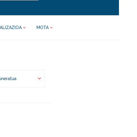
ALIZAZIOA
MOTA
uneratua