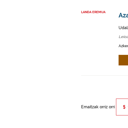
LANDA EREMUA
Aza
Udal
Leio
Azken
Emaitzak orriz orri