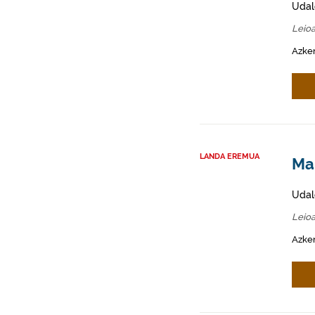
Udal
Leio
Azken
LANDA EREMUA
Mah
Udal
Leio
Azken