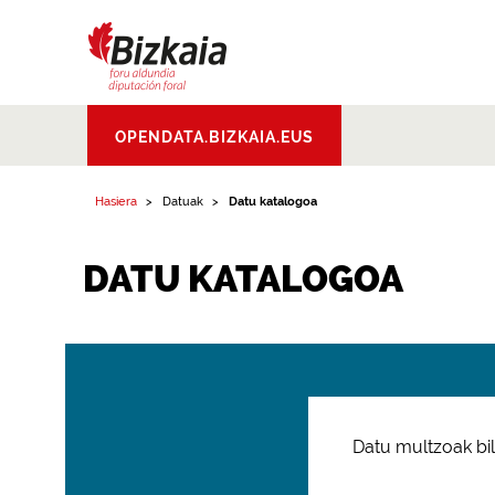
Bizkaiko Foru
OPENDATA.BIZKAIA.EUS
Aldundia
.
Diputacion
Foral de Bizkaia
Hasiera
Datuak
Datu katalogoa
DATU KATALOGOA