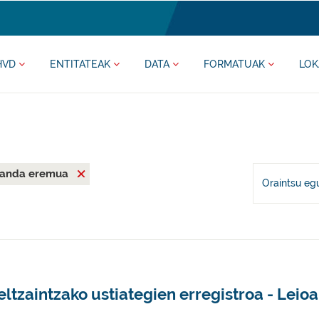
HVD
ENTITATEAK
DATA
FORMATUAK
LOK
anda eremua
Oraintsu eg
ltzaintzako ustiategien erregistroa - Leioa