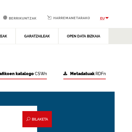
HARREMANETARAKO
EU
BERRIKUNTZAK
ZEAK
GARATZAILEAK
OPEN DATA BIZKAIA
afikoen katalogo
CSWn
Metadatuak
RDFn
BILAKETA