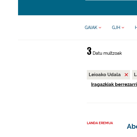
GAIAK
GJH
3
Datu multzoak
Leioako Udala
L
Iragazkiak berrezarri
LANDA EREMUA
Abe