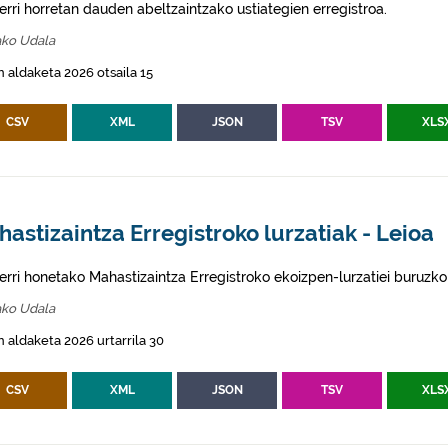
erri horretan dauden abeltzaintzako ustiategien erregistroa.
ako Udala
 aldaketa 2026 otsaila 15
CSV
XML
JSON
TSV
XLS
astizaintza Erregistroko lurzatiak - Leioa
erri honetako Mahastizaintza Erregistroko ekoizpen-lurzatiei buruzko
ako Udala
 aldaketa 2026 urtarrila 30
CSV
XML
JSON
TSV
XLS