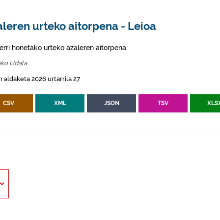
leren urteko aitorpena - Leioa
erri honetako urteko azaleren aitorpena.
ako Udala
 aldaketa 2026 urtarrila 27
CSV
XML
JSON
TSV
XLS