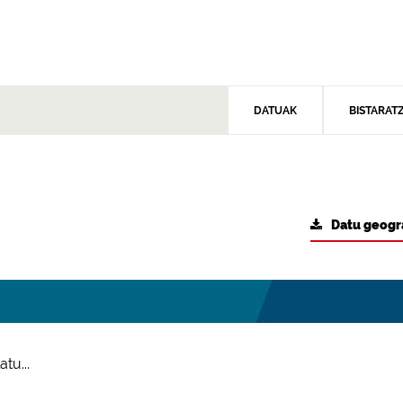
DATUAK
BISTARAT
Datu geogr