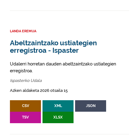
LANDA EREMUA
Abeltzaintzako ustiategien
erregistroa - Ispaster
Udalerri horretan dauden abeltzaintzako ustiategien
erregistroa.
Ispasterko Udala
Azken aldaketa 2026 otsaila 15
CSV
XML
JSON
TSV
XLSX