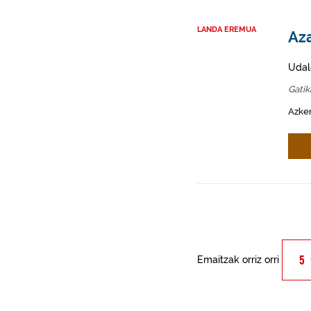
LANDA EREMUA
Aza
Udal
Gati
Azken
Emaitzak orriz orri