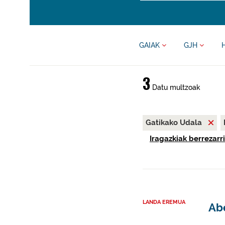
GAIAK
GJH
3
Datu multzoak
Gatikako Udala
Iragazkiak berrezarri
LANDA EREMUA
Abe