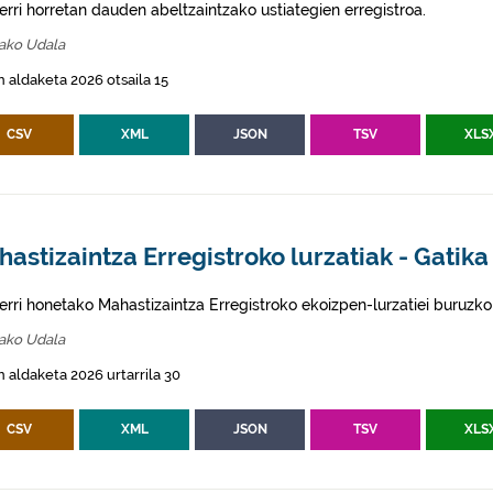
erri horretan dauden abeltzaintzako ustiategien erregistroa.
kako Udala
 aldaketa 2026 otsaila 15
CSV
XML
JSON
TSV
XLS
astizaintza Erregistroko lurzatiak - Gatika
erri honetako Mahastizaintza Erregistroko ekoizpen-lurzatiei buruzko
kako Udala
 aldaketa 2026 urtarrila 30
CSV
XML
JSON
TSV
XLS