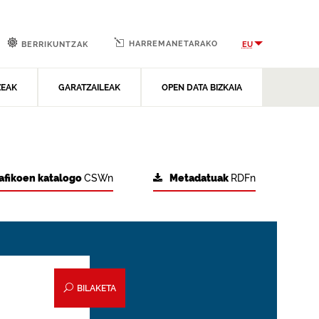
HARREMANETARAKO
EU
BERRIKUNTZAK
ZEAK
GARATZAILEAK
OPEN DATA BIZKAIA
afikoen katalogo
CSWn
Metadatuak
RDFn
BILAKETA