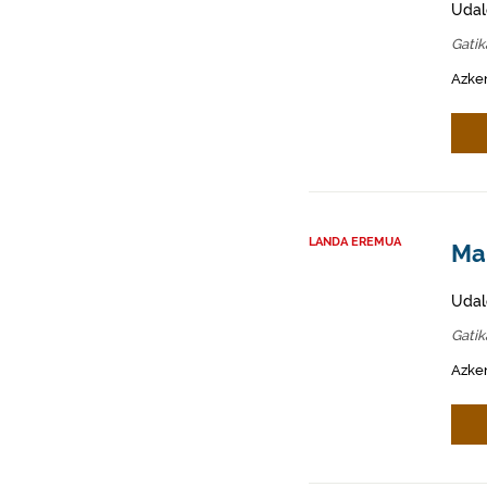
Udal
Gati
Azken
LANDA EREMUA
Mah
Udal
Gati
Azken