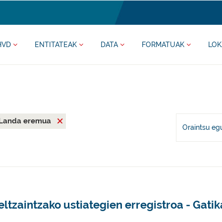
HVD
ENTITATEAK
DATA
FORMATUAK
LOK
Landa eremua
Oraintsu eg
ltzaintzako ustiategien erregistroa - Gatik