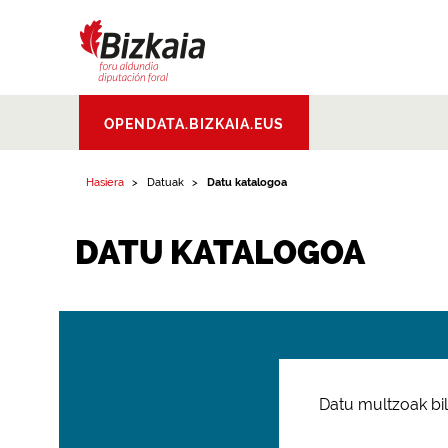
Bizkaiko Foru
OPENDATA.BIZKAIA.EUS
Aldundia
.
Diputacion
Foral de Bizkaia
Hasiera
Datuak
Datu katalogoa
DATU KATALOGOA