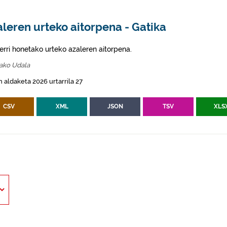
leren urteko aitorpena - Gatika
erri honetako urteko azaleren aitorpena.
kako Udala
 aldaketa 2026 urtarrila 27
CSV
XML
JSON
TSV
XLS