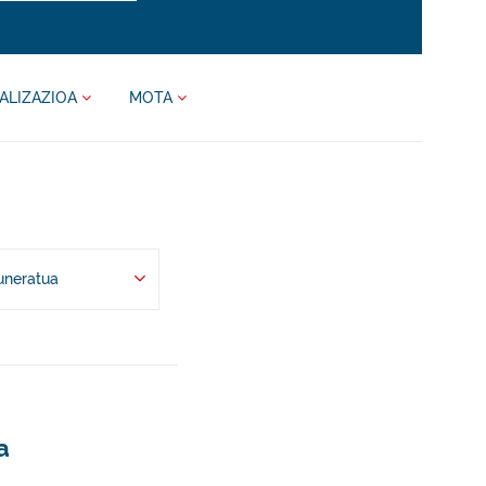
ALIZAZIOA
MOTA
uneratua
a