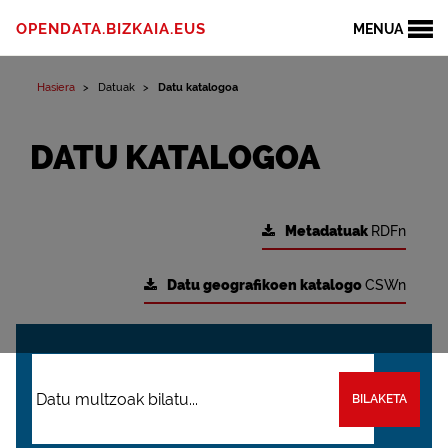
OPENDATA.BIZKAIA.EUS
MENUA
Hasiera
Datuak
Datu katalogoa
DATU KATALOGOA
Metadatuak
RDFn
Datu geografikoen katalogo
CSWn
BILAKETA