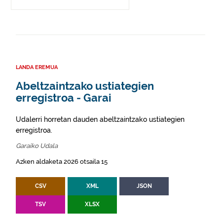
LANDA EREMUA
Abeltzaintzako ustiategien
erregistroa - Garai
Udalerri horretan dauden abeltzaintzako ustiategien
erregistroa.
Garaiko Udala
Azken aldaketa 2026 otsaila 15
CSV
XML
JSON
TSV
XLSX