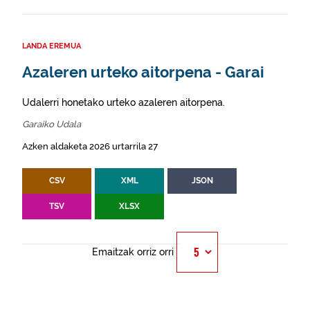
LANDA EREMUA
Azaleren urteko aitorpena - Garai
Udalerri honetako urteko azaleren aitorpena.
Garaiko Udala
Azken aldaketa 2026 urtarrila 27
CSV
XML
JSON
TSV
XLSX
Emaitzak orriz orri