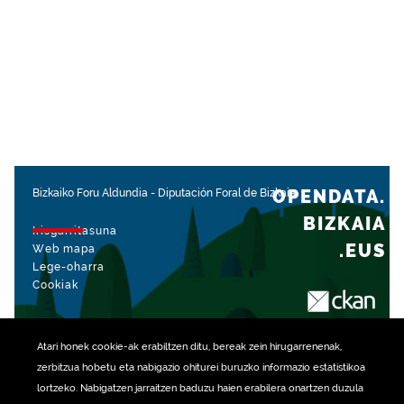
OPENDATA.
Bizkaiko Foru Aldundia
-
Diputación Foral de Bizkaia
BIZKAIA
Irisgarritasuna
.EUS
Web mapa
Lege-oharra
Cookiak
rekin kudeatua
Atari honek
cookie
-ak erabiltzen ditu, bereak zein hirugarrenenak,
zerbitzua hobetu eta nabigazio ohiturei buruzko informazio estatistikoa
lortzeko. Nabigatzen jarraitzen baduzu haien erabilera onartzen duzula