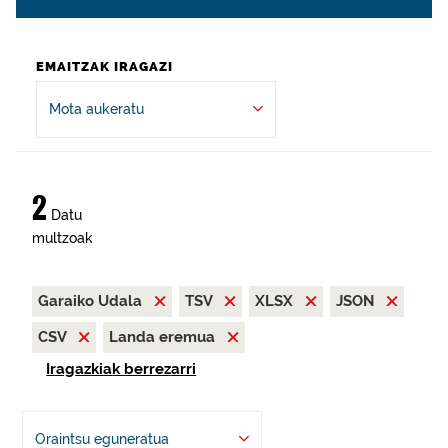
EMAITZAK IRAGAZI
Mota aukeratu
2
Datu
multzoak
Garaiko Udala
TSV
XLSX
JSON
CSV
Landa eremua
Iragazkiak berrezarri
Oraintsu eguneratua