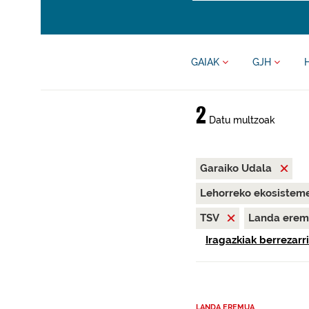
GAIAK
GJH
2
Datu multzoak
Garaiko Udala
Lehorreko ekosisteme
TSV
Landa ere
Iragazkiak berrezarri
LANDA EREMUA