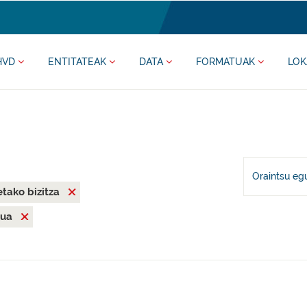
HVD
ENTITATEAK
DATA
FORMATUAK
LOK
Oraintsu eg
tako bizitza
mua