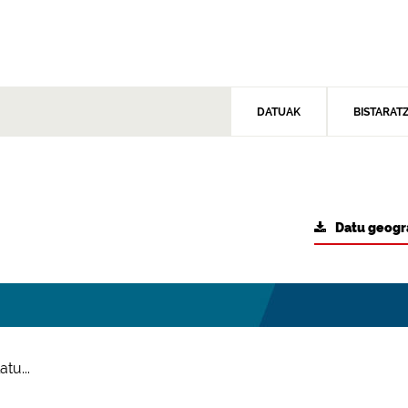
DATUAK
BISTARAT
Datu geogr