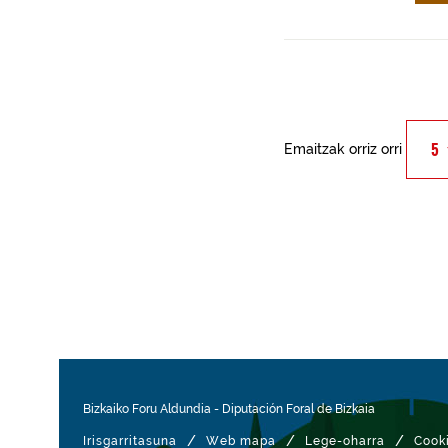
Emaitzak orriz orri
Bizkaiko Foru Aldundia
-
Diputación Foral de Bizkaia
/
/
/
Irisgarritasuna
Web mapa
Lege-oharra
Cook