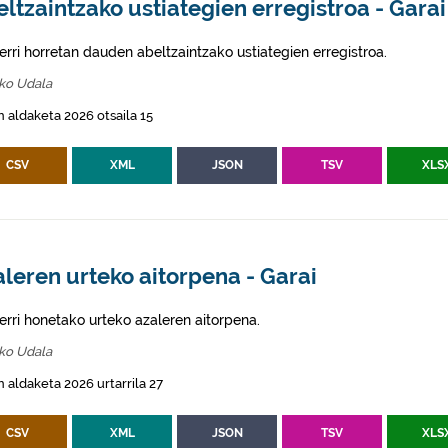
ltzaintzako ustiategien erregistroa - Garai
erri horretan dauden abeltzaintzako ustiategien erregistroa.
iko Udala
 aldaketa 2026 otsaila 15
CSV
XML
JSON
TSV
XLS
leren urteko aitorpena - Garai
erri honetako urteko azaleren aitorpena.
iko Udala
 aldaketa 2026 urtarrila 27
CSV
XML
JSON
TSV
XLS