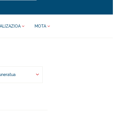
ALIZAZIOA
MOTA
uneratua