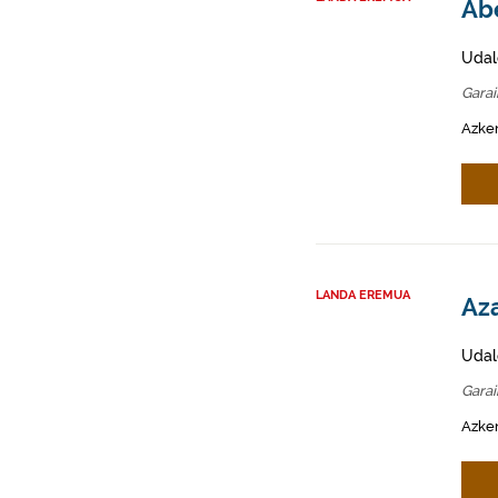
Abe
Udal
Gara
Azken
LANDA EREMUA
Aza
Udal
Gara
Azken