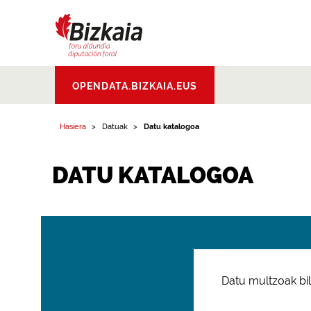
Bizkaiko Foru
OPENDATA.BIZKAIA.EUS
Aldundia
.
Diputacion
Foral de Bizkaia
Hasiera
Datuak
Datu katalogoa
DATU KATALOGOA