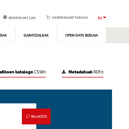
HARREMANETARAKO
EU
BERRIKUNTZAK
ZEAK
GARATZAILEAK
OPEN DATA BIZKAIA
afikoen katalogo
CSWn
Metadatuak
RDFn
BILAKETA