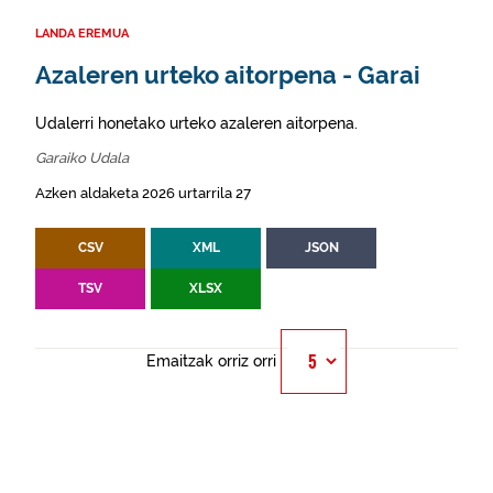
LANDA EREMUA
Azaleren urteko aitorpena - Garai
Udalerri honetako urteko azaleren aitorpena.
Garaiko Udala
Azken aldaketa 2026 urtarrila 27
CSV
XML
JSON
TSV
XLSX
Emaitzak orriz orri