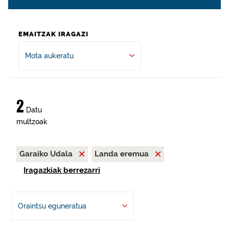
EMAITZAK IRAGAZI
Mota aukeratu
2
Datu
multzoak
Garaiko Udala
Landa eremua
Iragazkiak berrezarri
Oraintsu eguneratua