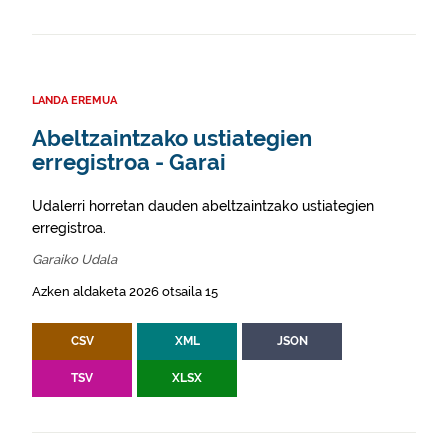
LANDA EREMUA
Abeltzaintzako ustiategien
erregistroa - Garai
Udalerri horretan dauden abeltzaintzako ustiategien
erregistroa.
Garaiko Udala
Azken aldaketa 2026 otsaila 15
CSV
XML
JSON
TSV
XLSX