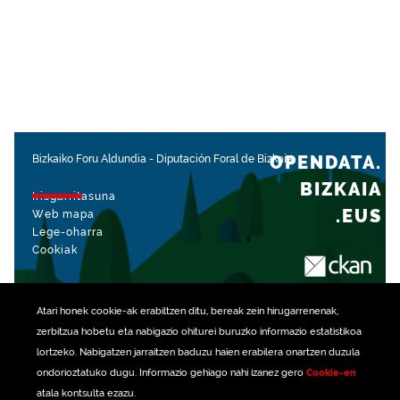
OPENDATA.
Bizkaiko Foru Aldundia
-
Diputación Foral de Bizkaia
BIZKAIA
Irisgarritasuna
.EUS
Web mapa
Lege-oharra
Cookiak
rekin kudeatua
Atari honek
cookie
-ak erabiltzen ditu, bereak zein hirugarrenenak,
zerbitzua hobetu eta nabigazio ohiturei buruzko informazio estatistikoa
lortzeko. Nabigatzen jarraitzen baduzu haien erabilera onartzen duzula
ondorioztatuko dugu. Informazio gehiago nahi izanez gero
Cookie-en
atala kontsulta ezazu.