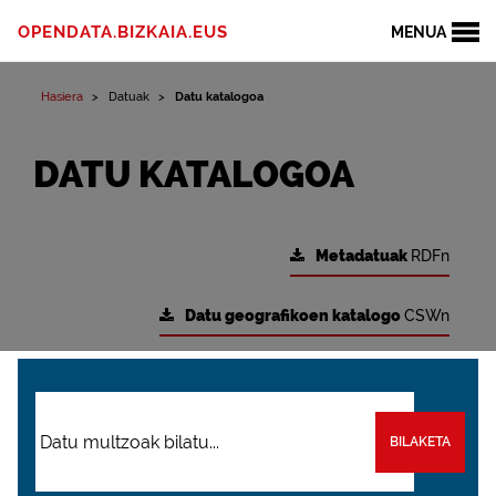
OPENDATA.BIZKAIA.EUS
MENUA
Hasiera
Datuak
Datu katalogoa
DATU KATALOGOA
Metadatuak
RDFn
Datu geografikoen katalogo
CSWn
BILAKETA